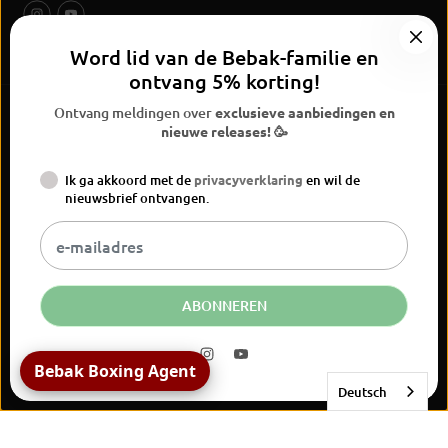
Word lid van de Bebak-familie en
ontvang 5% korting!
Ontvang meldingen over
exclusieve aanbiedingen en
nieuwe releases! 🥳
Ik ga akkoord met de
privacyverklaring
en wil de
BEBAK Boksen 2026
nieuwsbrief ontvangen.
Widerrufsrecht
Privacyverklaring
Algemene voorwaarden
Versand
Vertrag widerrufen
Kontaktinformationen
Colofon
NL
EUR
ABONNEREN
Bebak Boxing Agent
Deutsch