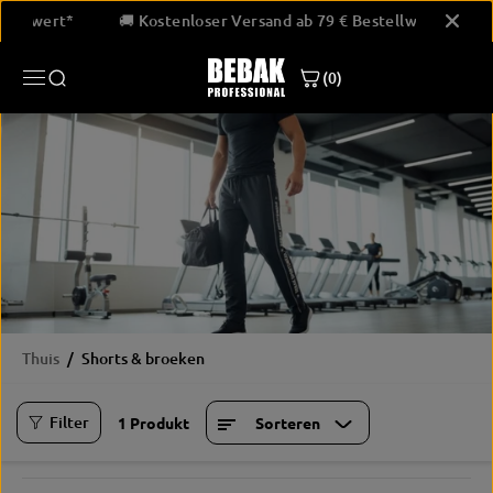
GA NAAR
Bestellwert*
🚚 Kostenloser Versand ab 79 € Bestellwert*
INHOUD
(0)
Thuis
Shorts & broeken
Filter
1 Produkt
Sorteren