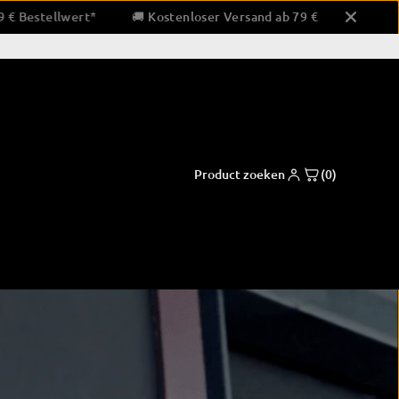
nd ab 79 € Bestellwert*
🚚 Kostenloser Versand ab 79 € Best
Product zoeken
(0)
en & slagkussens
Bokskleding
tzen
korte broek
- en slagkussens
overhemden