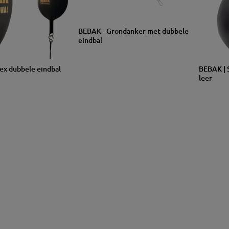
BEBAK - Grondanker met dubbele
eindbal
GROO
ex dubbele eindbal
BEBAK | 
XL
TTE
leer