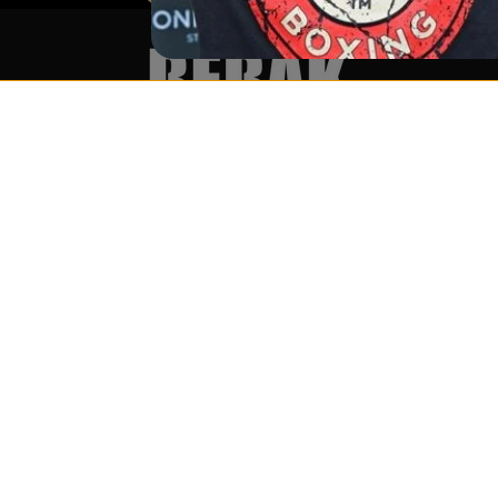
Services & Partner
Word lid v
Over ons
Ontvang me
releases!
Groothandel &
partnerprogramma (B2B)
Ik ga a
Boxringverhuur &
ontvan
evenementenservice