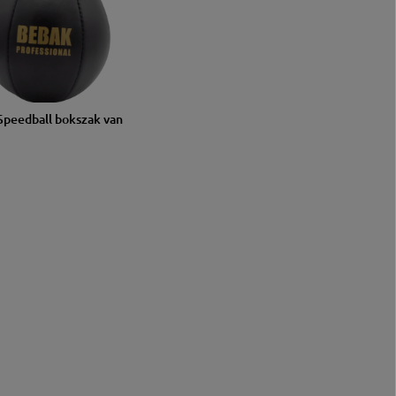
Speedball bokszak van
XL