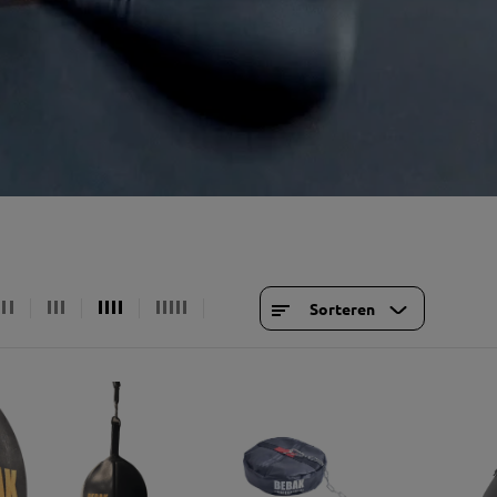
kelbescherming
Wandtrainingsapparaten
bui
cessoires
Ophangingen & frames
Soft
Staande trainingsapparaten
soires
fitness
Gymuitrusting
Sport- 
Springtouwen
Licht
shirt
erveonderdelen
Gewicht
bodem
Hood
stemen
stressvermindering
cardiotoestellen
Shor
handdoeken
Krachtapparaten
trai
coördinatietraining
Functioneel
sokk
Sorteren
Conditie- en krachttraining
Petj
ond
Tass