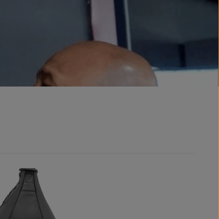
kbeschermer
Inloopkleding
sticks & slagstokken
en vrijetijdskleding
Accessoires
s
Tassen & rugzakken
ies & truien
Sleutel- en decoratiehangers
ts & broeken
Souvenir- handschoenen met handtekening
ningspakken
Merchandise
en
geschenkdoos
es & mutsen
sloten
ergoed
en en rugzakken