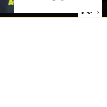
Deutsch
an de Bebak-familie en ontvang 5% korting!
ldingen over exclusieve aanbiedingen en nieuwe
kkoord met de
privacyverklaring
en wil de nieuwsbrief
gen.