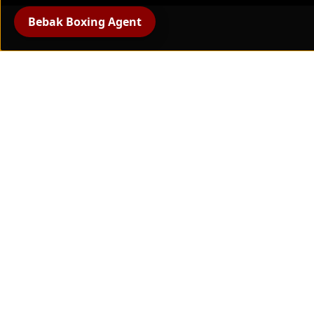
Bebak Boxing Agent
Alle producten
bokshandschoenen
beschermende uitrusting
Handbescherming en
bandages
Bokstrainingsapparatuur
Pratzen & slagkussens
Bokskleding