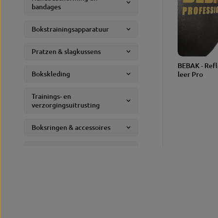
bandages
Bokstrainingsapparatuur
Pratzen & slagkussens
GROO
BEBAK - Refl
TTE
Bokskleding
leer Pro
Trainings- en
verzorgingsuitrusting
Boksringen & accessoires
fitness
Gymuitrusting
Sport- en vrijetijdskleding
Accessoires