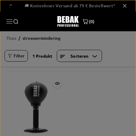
GA NAAR
llwert*
🚚 Kostenloser Versand ab 79 € Bestellwert*
🚚
INHOUD
(0)
Thuis
stressvermindering
Filter
1 Produkt
Sorteren