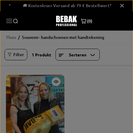
GA NAAR
llwert*
🚚 Kostenloser Versand ab 79 € Bestellwert*
🚚 
INHOUD
(0)
Thuis
Souvenir- handschoenen met handtekening
Filter
1 Produkt
Sorteren