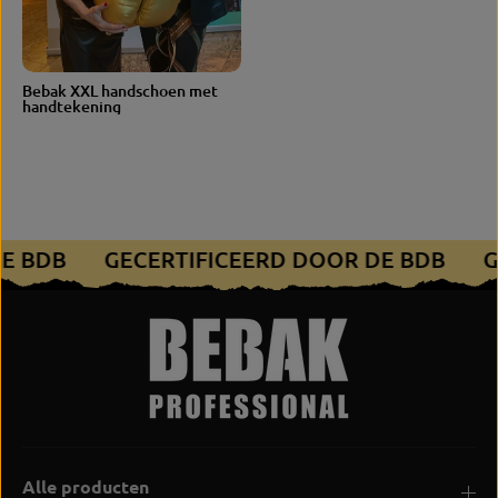
GROO
Bebak XXL handschoen met
65 cm
TTE
handtekening
DE BDB
GECERTIFICEERD DOOR DE BDB
Alle producten