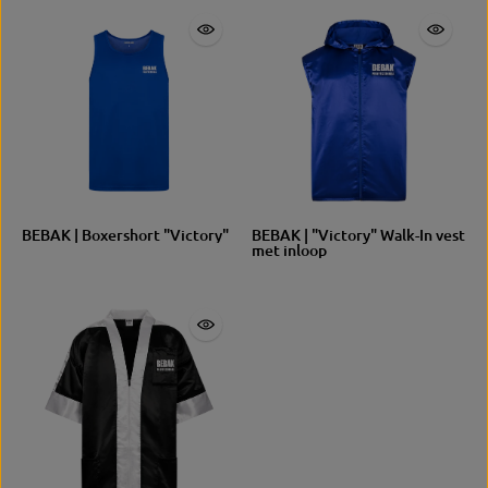
XXL
XL
L
M
SIZE
XL
L
M
S
BEBAK | Boxershort "Victory"
BEBAK | "Victory" Walk-In vest
GROO
met inloop
TTE
S
1 meer