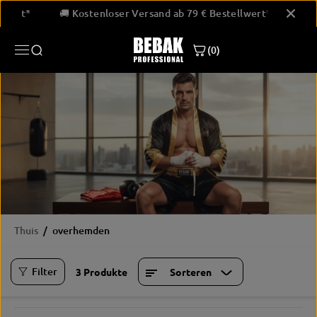
GA NAAR
tellwert*
🚚 Kostenloser Versand ab 79 € Bestellwert*

INHOUD
(0)
Thuis
overhemden
Filter
3 Produkte
Sorteren