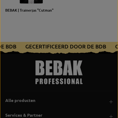
GROO
BEBAK | Trainerjas "Cutman"
S/M
L/XL
TTE
DE BDB
GECERTIFICEERD DOOR DE BDB
Alle producten
Services & Partner