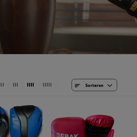
kelbescherming
Wandtrainingsapparaten
bui
cessoires
Ophangingen & frames
Soft
Staande trainingsapparaten
soires
fitness
Gymuitrusting
Sport- 
Springtouwen
Licht
shirt
erveonderdelen
Gewicht
bodem
Hood
stemen
stressvermindering
cardiotoestellen
Shor
handdoeken
Krachtapparaten
trai
coördinatietraining
Functioneel
sokk
Sorteren
Conditie- en krachttraining
Petj
ond
Tass