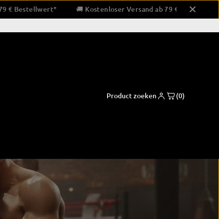
rsand ab 79 € Bestellwert*
🚚 Kostenloser Versand ab 79 € B
Product zoeken
(0)
en & slagkussens
Bokskleding
tzen
korte broek
- en slagkussens
overhemden