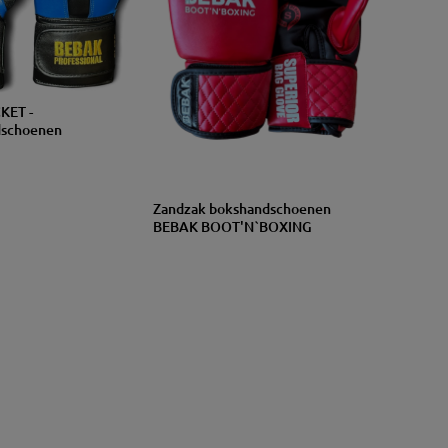
KET -
dschoenen
GROO
Zandzak bokshandschoenen
S
L
M
XL
TTE
BEBAK BOOT'N`BOXING