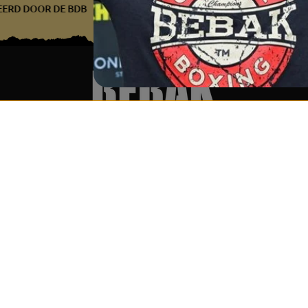
IFICEERD DOOR DE BDB
GECERTIFICEERD DOOR DE BDB
GE
Services & Partner
Word lid v
Over ons
Ontvang me
releases!
Groothandel &
partnerprogramma (B2B)
Ik ga a
Boxringverhuur &
ontvan
evenementenservice