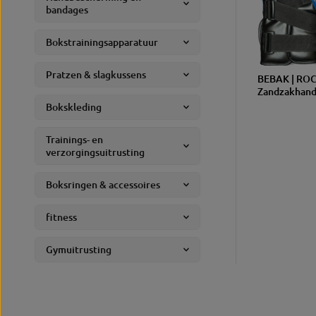
bandages
Bokstrainingsapparatuur
Pratzen & slagkussens
BEBAK | ROC
Zandzakhan
Bokskleding
Trainings- en
verzorgingsuitrusting
Boksringen & accessoires
fitness
Gymuitrusting
Sport- en vrijetijdskleding
Accessoires