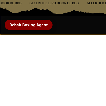
ERD DOOR DE BDB
GECERTIFICEERD DOOR DE BDB
GECERT
Bebak Boxing Agent
Alle producten
bokshandschoenen
beschermende uitrusting
Handbescherming en
bandages
Bokstrainingsapparatuur