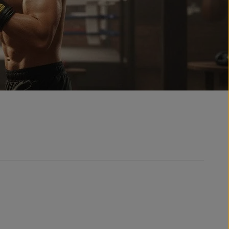
kbeschermer
Inloopkleding
sticks & slagstokken
en vrijetijdskleding
Accessoires
s
Tassen & rugzakken
ies & truien
Sleutel- en decoratiehangers
ts & broeken
Souvenir- handschoenen met handtekening
ningspakken
Merchandise
en
geschenkdoos
es & mutsen
sloten
ergoed
en en rugzakken