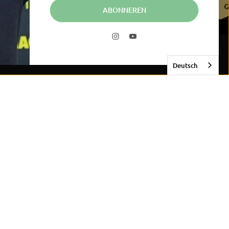
CERTIFICEERD DOOR DE BDB
GECERTIFICEERD DOOR DE BDB
ABONNEREN
Deutsch
an de Bebak-familie en ontvang 5% korting!
ldingen over exclusieve aanbiedingen en nieuwe
kkoord met de
privacyverklaring
en wil de nieuwsbrief
gen.