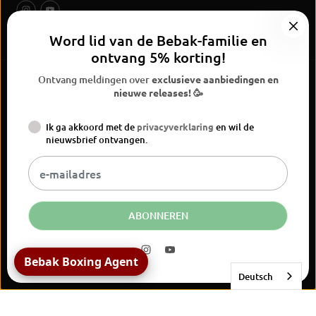
Word lid van de Bebak-familie en
ontvang 5% korting!
Ontvang meldingen over
exclusieve aanbiedingen en
nieuwe releases! 🥳
Ik ga akkoord met de
privacyverklaring
en wil de
BEBAK Boksen 2026
nieuwsbrief ontvangen.
Widerrufsrecht
Privacyverklaring
Algemene voorwaarden
Versand
Vertrag widerrufen
Kontaktinformationen
Colofon
NL
EUR
ABONNEREN
Bebak Boxing Agent
Deutsch