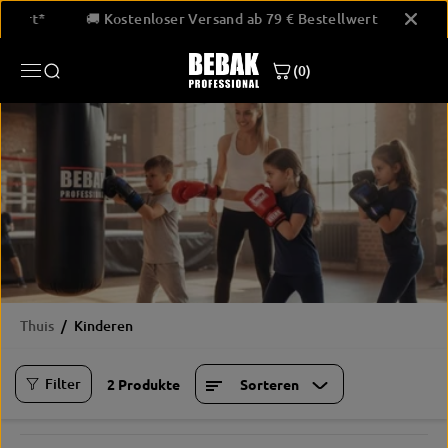
GA NAAR
tellwert*
🚚 Kostenloser Versand ab 79 € Bestellwert*

INHOUD
(0)
Thuis
Kinderen
Filter
2 Produkte
Sorteren