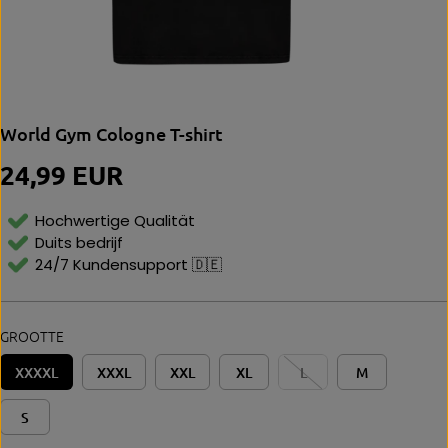
World Gym Cologne T-shirt
24,99 EUR
N
O
R
Hochwertige Qualität
M
Duits bedrijf
Al
24/7 Kundensupport 🇩🇪
E
P
Ri
Js
GROOTTE
XXXXL
XXXL
XXL
XL
L
M
S