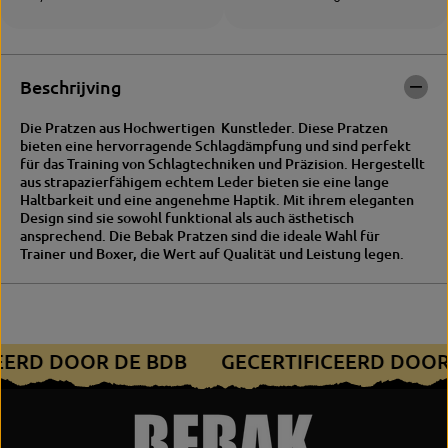
H
A
A
L
P
P
r
H
a
A
Beschrijving
t
P
z
r
Die Pratzen aus Hochwertigen Kunstleder. Diese Pratzen
e
a
bieten eine hervorragende Schlagdämpfung und sind perfekt
n
t
für das Training von Schlagtechniken und Präzision. Hergestellt
z
aus strapazierfähigem echtem Leder bieten sie eine lange
e
Haltbarkeit und eine angenehme Haptik. Mit ihrem eleganten
n
Design sind sie sowohl funktional als auch ästhetisch
ansprechend. Die Bebak Pratzen sind die ideale Wahl für
Trainer und Boxer, die Wert auf Qualität und Leistung legen.
CEERD DOOR DE BDB
GECERTIFICEERD DOO