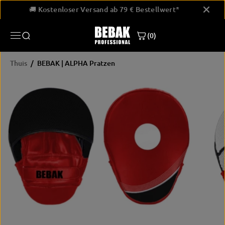
GA NAAR
wert*
🚚 Kostenloser Versand ab 79 € Bestellwert*
🚚 Ko
INHOUD
(0)
Thuis
BEBAK | ALPHA Pratzen
PRODUCTINF
ORMATIE
OVERSLAAN