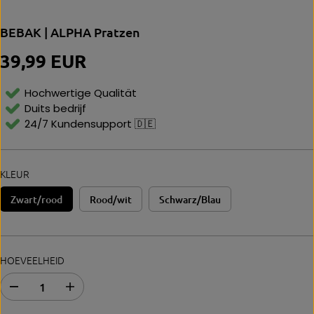
BEBAK | ALPHA Pratzen
39,99 EUR
N
O
R
Hochwertige Qualität
M
Duits bedrijf
Al
24/7 Kundensupport 🇩🇪
E
P
Ri
Js
KLEUR
Zwart/rood
Rood/wit
Schwarz/Blau
HOEVEELHEID
A
E
b
r