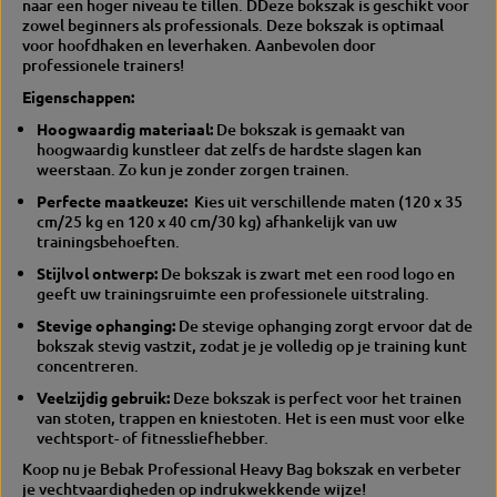
naar een hoger niveau te tillen. D
Deze bokszak is geschikt voor
a
"
zowel beginners als professionals. Deze bokszak is optimaal
k
C
voor hoofdhaken en leverhaken. Aanbevolen door
"
o
professionele trainers!
C
m
o
b
Eigenschappen:
m
o
Hoogwaardig materiaal:
De bokszak is gemaakt van
b
"
hoogwaardig kunstleer dat zelfs de hardste slagen kan
o
weerstaan.
Zo kun je zonder zorgen trainen.
"
Perfecte maatkeuze:
Kies uit verschillende maten (120 x 35
cm/25 kg en 120 x 40 cm/30 kg) afhankelijk van uw
trainingsbehoeften.
Stijlvol ontwerp:
De bokszak is zwart met een rood logo en
geeft uw trainingsruimte een professionele uitstraling.
Stevige ophanging:
De stevige ophanging zorgt ervoor dat de
bokszak stevig vastzit, zodat je je volledig op je training kunt
concentreren.
Veelzijdig gebruik:
Deze bokszak is perfect voor het trainen
van stoten, trappen en kniestoten.
Het is een must voor elke
vechtsport- of fitnessliefhebber.
Koop nu je Bebak Professional Heavy Bag bokszak en verbeter
je vechtvaardigheden op indrukwekkende wijze!