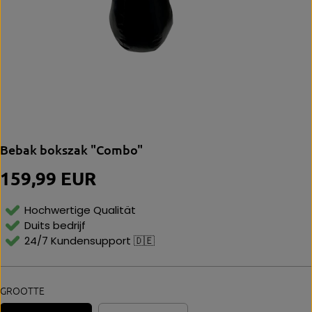
Bebak bokszak "Combo"
159,99 EUR
N
O
R
Hochwertige Qualität
M
Duits bedrijf
Al
24/7 Kundensupport 🇩🇪
E
P
Ri
Js
GROOTTE