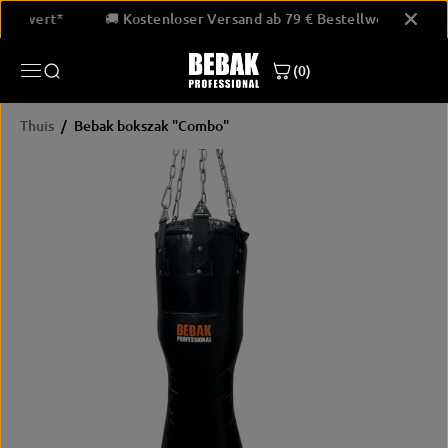
GA NAAR
Bestellwert*
🚚 Kostenloser Versand ab 79 € Bestellwert*
INHOUD
(0)
Thuis
Bebak bokszak "Combo"
PRODUCTINF
ORMATIE
OVERSLAAN