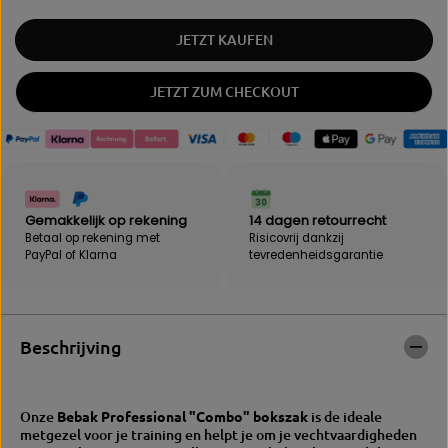
h
e
o
v
JETZT KAUFEN
e
e
v
e
e
l
JETZT ZUM CHECKOUT
e
h
l
e
h
i
e
d
i
v
d
o
v
o
Gemakkelijk op rekening
14 dagen retourrecht
o
r
Betaal op rekening met
Risicovrij dankzij
o
B
PayPal of Klarna
tevredenheidsgarantie
r
e
B
b
e
a
b
k
a
b
Beschrijving
k
o
b
k
o
s
k
z
Onze
Bebak Professional "Combo" bokszak
is de ideale
s
a
metgezel voor je training en helpt je om je vechtvaardigheden
z
k