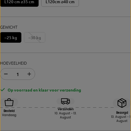
L120 cm ⌀35 cm
L120cm ⌀40 cm
GEWICHT
~25 kg
~30 kg
HOEVEELHEID
A
V
f
e
n
r
Op voorraad en klaar voor verzending
a
h
m
o
e
o
v
g
Verzonden
Besteld
a
d
Bezorgd
10. August - 13.
Vandaag
13. August - 1
August
n
e
August
d
h
e
o