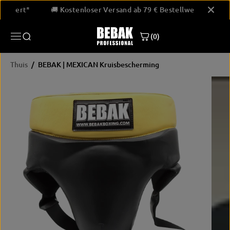
GA NAAR
estellwert*
🚚 Kostenloser Versand ab 79 € Bestellwert*
INHOUD
(0)
Thuis
BEBAK | MEXICAN Kruisbescherming
PRODUCTINF
ORMATIE
OVERSLAAN