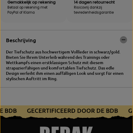
I
M
Gemakkelijk op rekening
14 dagen retourrecht
C
E
Betaal op rekening met
Risicovrij dankzij
A
X
PayPal of Klarna
tevredenheidsgarantie
N
I
T
C
i
A
e
N
f
T
Beschrijving
s
i
c
e
Der Tiefschutz aus hochwertigem Vollleder in schwarz/gold.
h
f
Bieten Sie Ihrem Unterleib während des Trainings oder
u
s
Wettkampfs einen erstklassigen Schutz mit diesem
t
c
strapazierfähigen und komfortablen Tiefschutz. Das edle
z
h
Design verleiht ihm einen auffälligen Look und sorgt für einen
u
stylischen Auftritt im Ring.
t
z
DE BDB
GECERTIFICEERD DOOR DE BDB