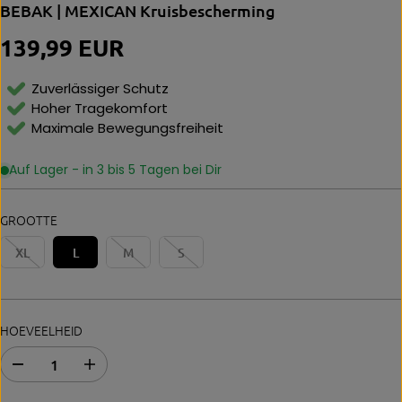
BEBAK | MEXICAN Kruisbescherming
139,99 EUR
N
O
R
Zuverlässiger Schutz
M
Hoher Tragekomfort
Al
Maximale Bewegungsfreiheit
E
P
Ri
Auf Lager - in 3 bis 5 Tagen bei Dir
Js
GROOTTE
XL
L
M
S
HOEVEELHEID
A
E
b
r