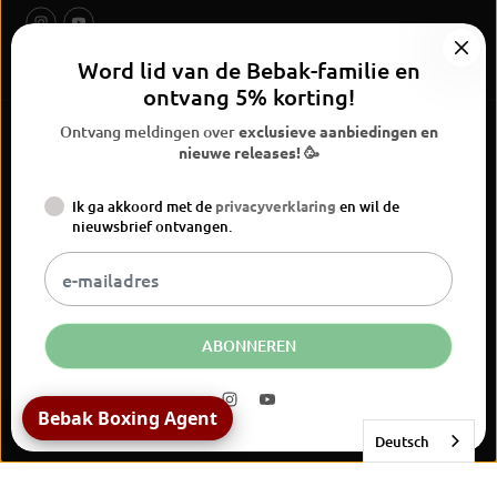
Word lid van de Bebak-familie en
ontvang 5% korting!
Ontvang meldingen over
exclusieve aanbiedingen en
nieuwe releases! 🥳
Ik ga akkoord met de
privacyverklaring
en wil de
BEBAK Boksen 2026
nieuwsbrief ontvangen.
Widerrufsrecht
Privacyverklaring
Algemene voorwaarden
Versand
Vertrag widerrufen
Kontaktinformationen
Colofon
NL
EUR
ABONNEREN
BEBAK | MEXICAN Kruisbescherming
Bebak Boxing Agent
JETZT KAUFEN
Deutsch