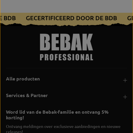
w
S
"
p
S
e
DE BDB
GECERTIFICEERD DOOR DE BDB
G
p
e
e
d
e
"
d
"
Alle producten
Services & Partner
Word lid van de Bebak-familie en ontvang 5%
korting!
Ontvang meldingen over exclusieve aanbiedingen en nieuwe
releases!