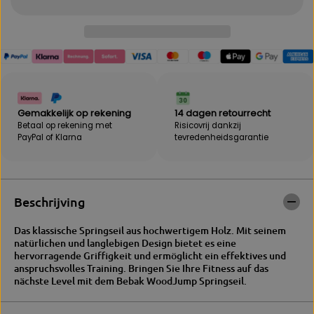
e
h
l
e
h
i
e
d
i
v
d
o
v
o
o
r
o
B
Gemakkelijk op rekening
14 dagen retourrecht
r
E
Betaal op rekening met
Risicovrij dankzij
B
B
PayPal of Klarna
tevredenheidsgarantie
E
A
B
K
A
|
K
S
|
p
Beschrijving
S
r
p
i
Das klassische Springseil aus hochwertigem Holz. Mit seinem
r
n
natürlichen und langlebigen Design bietet es eine
i
g
hervorragende Griffigkeit und ermöglicht ein effektives und
n
t
anspruchsvolles Training. Bringen Sie Ihre Fitness auf das
g
o
nächste Level mit dem Bebak WoodJump Springseil.
t
u
o
w
u
"