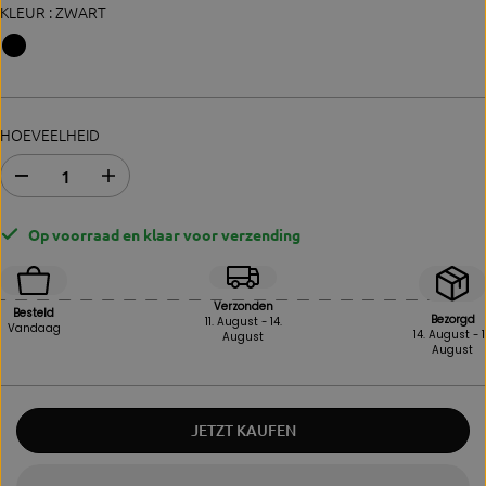
KLEUR :
ZWART
HOEVEELHEID
A
V
f
e
n
r
Op voorraad en klaar voor verzending
a
h
m
o
e
o
v
g
Verzonden
Besteld
a
d
Bezorgd
11. August - 14.
Vandaag
14. August - 1
August
n
e
August
d
h
e
o
h
e
o
v
JETZT KAUFEN
e
e
v
e
e
l