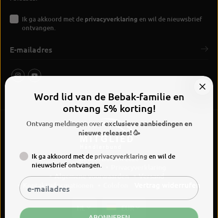
Ik ga akkoord met de
privacyverklaring
en wil de nieuwsbrief
ontvangen.
Word lid van de Bebak-familie en
ontvang 5% korting!
Ontvang meldingen over
exclusieve aanbiedingen en
nieuwe releases! 🥳
Ik ga akkoord met de
privacyverklaring
en wil de
BEBAK Boksen 2026
nieuwsbrief ontvangen.
Widerrufsrecht
Privacyverklaring
Algemene voorwaarden
Versand
Vertrag widerrufen
Kontaktinformationen
Colofon
NL
EUR
ABONNEREN