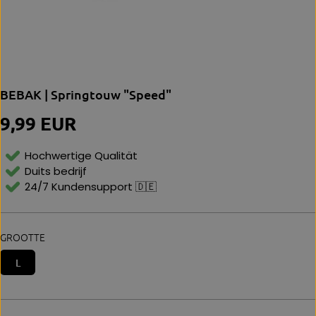
BEBAK | Springtouw "Speed"
9,99 EUR
N
O
R
Hochwertige Qualität
M
Duits bedrijf
Al
24/7 Kundensupport 🇩🇪
E
P
Ri
Js
GROOTTE
L