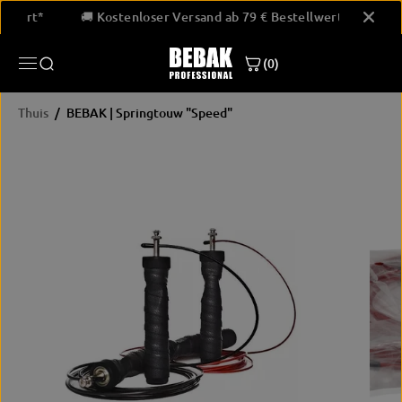
GA NAAR
stellwert*
🚚 Kostenloser Versand ab 79 € Bestellwert*
INHOUD
(0)
Thuis
BEBAK | Springtouw "Speed"
PRODUCTINF
ORMATIE
OVERSLAAN