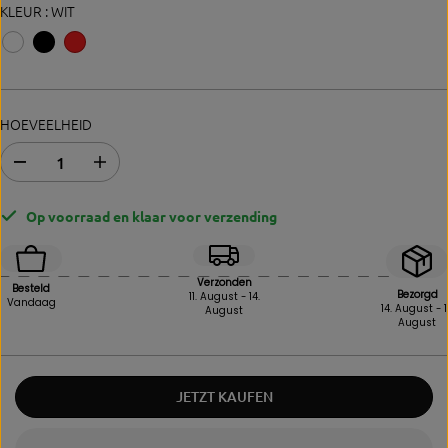
KLEUR :
WIT
HOEVEELHEID
A
V
f
e
n
r
Op voorraad en klaar voor verzending
a
h
m
o
e
o
v
g
Verzonden
Besteld
a
d
Bezorgd
11. August - 14.
Vandaag
14. August - 1
August
n
e
August
d
h
e
o
h
e
o
v
JETZT KAUFEN
e
e
v
e
e
l