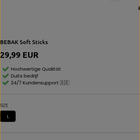
BEBAK Soft Sticks
29,99 EUR
N
O
R
Hochwertige Qualität
M
Duits bedrijf
Al
24/7 Kundensupport 🇩🇪
E
P
Ri
Js
SIZE
L