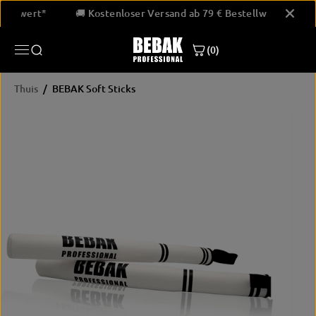
GA NAAR
Bestellwert*
🚚 Kostenloser Versand ab 79 € Bestellwert*
INHOUD
(0)
Thuis
BEBAK Soft Sticks
PRODUCTINF
ORMATIE
OVERSLAAN