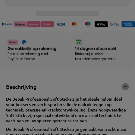
e
h
l
e
h
i
e
d
i
v
d
o
v
o
o
r
o
B
Gemakkelijk op rekening
14 dagen retourrecht
r
E
Betaal op rekening met
Risicovrij dankzij
B
B
PayPal of Klarna
tevredenheidsgarantie
E
A
B
K
A
S
K
o
S
f
Beschrijving
o
t
f
S
De Bebak Professional Soft Sticks zijn het ideale hulpmiddel
t
t
voor boksers en vechtsporters die de nadruk leggen op
S
i
techniek, precisie en krachtontwikkeling. Deze hoogwaardige
t
c
Soft Sticks zijn speciaal ontwikkeld om uw stoottechniek te
i
k
verfijnen en uw spieren gericht te trainen.
c
s
k
De Bebak Professional Soft Sticks zijn gemaakt van zacht maar
s
duurzaam materiaal en bieden een veilige manier om