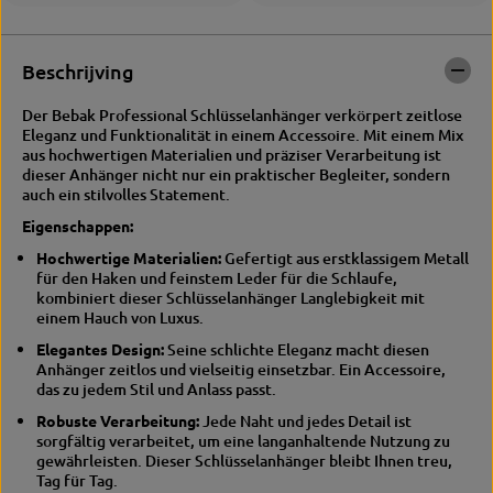
ü
c
s
h
s
l
Beschrijving
e
ü
l
s
Der Bebak Professional Schlüsselanhänger verkörpert zeitlose
a
s
Eleganz und Funktionalität in einem Accessoire. Mit einem Mix
n
e
aus hochwertigen Materialien und präziser Verarbeitung ist
h
l
dieser Anhänger nicht nur ein praktischer Begleiter, sondern
ä
a
auch ein stilvolles Statement.
n
n
g
h
Eigenschappen:
e
ä
r
n
Hochwertige Materialien:
Gefertigt aus erstklassigem Metall
–
g
für den Haken und feinstem Leder für die Schlaufe,
L
e
kombiniert dieser Schlüsselanhänger Langlebigkeit mit
e
r
einem Hauch von Luxus.
d
–
Elegantes Design:
Seine schlichte Eleganz macht diesen
e
L
Anhänger zeitlos und vielseitig einsetzbar. Ein Accessoire,
r
e
das zu jedem Stil und Anlass passt.
&
d
M
e
Robuste Verarbeitung:
Jede Naht und jedes Detail ist
e
r
sorgfältig verarbeitet, um eine langanhaltende Nutzung zu
t
&
gewährleisten. Dieser Schlüsselanhänger bleibt Ihnen treu,
a
M
Tag für Tag.