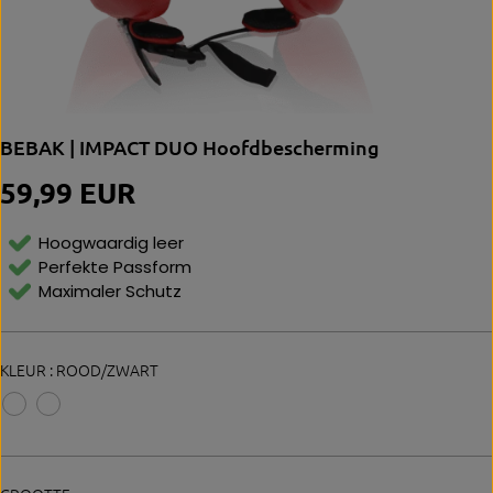
BEBAK | IMPACT DUO Hoofdbescherming
59,99 EUR
N
O
R
Hoogwaardig leer
M
Perfekte Passform
Al
Maximaler Schutz
E
P
Ri
Js
KLEUR :
ROOD/ZWART