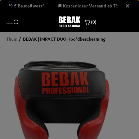
GA NAAR
and ab 79 € Bestellwert*
🚚 Kostenloser Versand ab 79 € Best
INHOUD
(0)
Thuis
BEBAK | IMPACT DUO Hoofdbescherming
PRODUCTINF
ORMATIE
OVERSLAAN