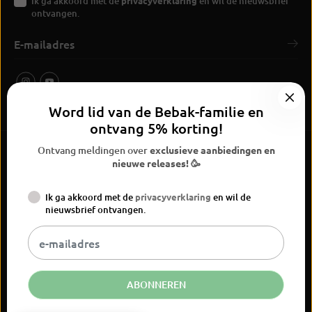
Ik ga akkoord met de
privacyverklaring
en wil de nieuwsbrief
ontvangen.
Word lid van de Bebak-familie en
ontvang 5% korting!
Ontvang meldingen over
exclusieve aanbiedingen en
nieuwe releases! 🥳
Ik ga akkoord met de
privacyverklaring
en wil de
BEBAK Boksen 2026
nieuwsbrief ontvangen.
Widerrufsrecht
Privacyverklaring
Algemene voorwaarden
Versand
Vertrag widerrufen
Kontaktinformationen
Colofon
NL
EUR
ABONNEREN