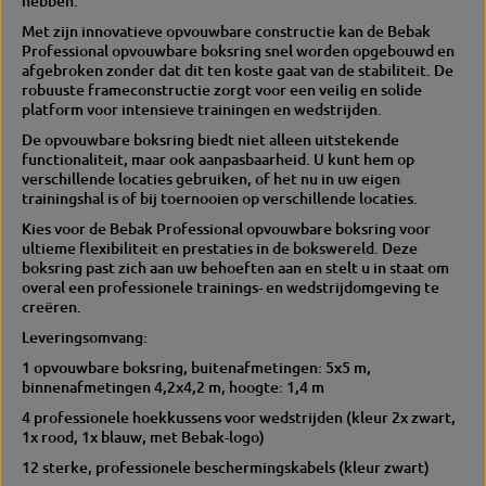
hebben.
g
o
Met zijn innovatieve opvouwbare constructie kan de Bebak
-
p
Professional opvouwbare boksring snel worden opgebouwd en
o
v
afgebroken zonder dat dit ten koste gaat van de stabiliteit. De
p
o
robuuste frameconstructie zorgt voor een veilig en solide
v
u
platform voor intensieve trainingen en wedstrijden.
o
w
u
b
De opvouwbare boksring biedt niet alleen uitstekende
w
a
functionaliteit, maar ook aanpasbaarheid. U kunt hem op
b
a
verschillende locaties gebruiken, of het nu in uw eigen
a
r
trainingshal is of bij toernooien op verschillende locaties.
a
Kies voor de Bebak Professional opvouwbare boksring voor
r
ultieme flexibiliteit en prestaties in de bokswereld. Deze
boksring past zich aan uw behoeften aan en stelt u in staat om
overal een professionele trainings- en wedstrijdomgeving te
creëren.
Leveringsomvang:
1 opvouwbare boksring, buitenafmetingen: 5x5 m,
binnenafmetingen 4,2x4,2 m, hoogte: 1,4 m
4 professionele hoekkussens voor wedstrijden (kleur 2x zwart,
1x rood, 1x blauw, met Bebak-logo)
12 sterke, professionele beschermingskabels (kleur zwart)