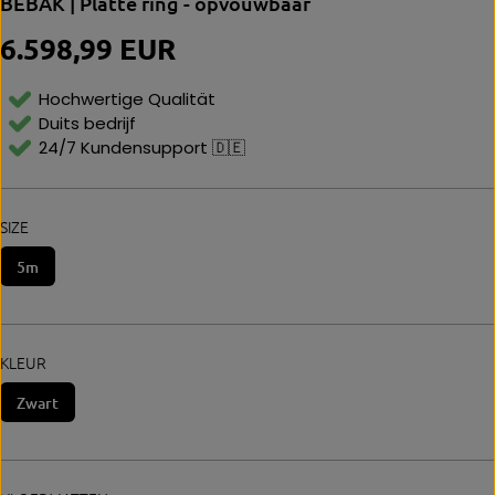
BEBAK | Platte ring - opvouwbaar
6.598,99 EUR
N
O
R
Hochwertige Qualität
M
Duits bedrijf
Al
24/7 Kundensupport 🇩🇪
E
P
Ri
Js
SIZE
5m
KLEUR
Zwart