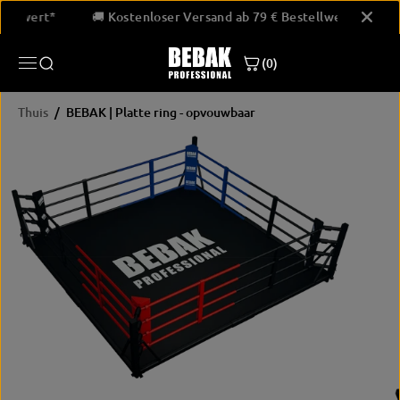
GA NAAR
Bestellwert*
🚚 Kostenloser Versand ab 79 € Bestellwert*
INHOUD
(0)
Thuis
BEBAK | Platte ring - opvouwbaar
PRODUCTINF
ORMATIE
OVERSLAAN