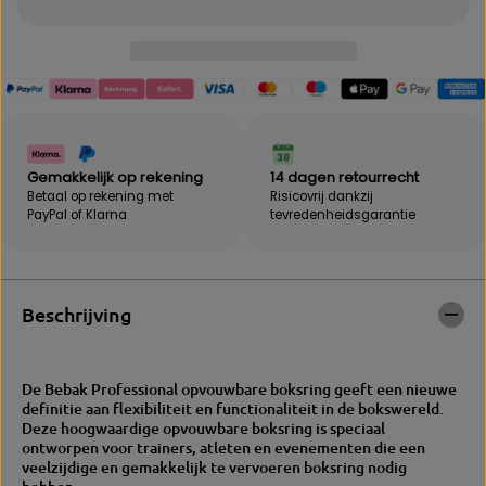
e
h
l
e
h
i
e
d
i
v
d
o
v
o
o
r
o
B
Gemakkelijk op rekening
14 dagen retourrecht
r
E
Betaal op rekening met
Risicovrij dankzij
B
B
PayPal of Klarna
tevredenheidsgarantie
E
A
B
K
A
|
K
P
|
l
Beschrijving
P
a
l
t
a
t
t
e
De Bebak Professional opvouwbare boksring geeft een nieuwe
t
r
definitie aan flexibiliteit en functionaliteit in de bokswereld.
e
i
Deze hoogwaardige opvouwbare boksring is speciaal
r
n
ontworpen voor trainers, atleten en evenementen die een
i
g
veelzijdige en gemakkelijk te vervoeren boksring nodig
n
-