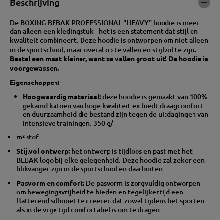
Beschrijving
H
A
E
V
De BOXING BEBAK PROFESSIONAL "HEAVY" hoodie is meer
A
Y
dan alleen een kledingstuk - het is een statement dat stijl en
V
H
kwaliteit combineert. Deze hoodie is ontworpen om niet alleen
Y
o
in de sportschool, maar overal op te vallen en stijlvol te zijn
.
H
o
Bestel een maat kleiner, want ze vallen groot uit! De hoodie is
o
d
voorgewassen.
o
i
d
e
Eigenschappen:
i
e
Hoogwaardig materiaal:
deze hoodie is gemaakt van 100%
gekamd katoen van hoge kwaliteit en biedt draagcomfort
en duurzaamheid die bestand zijn tegen de uitdagingen van
intensieve trainingen. 350 g/
m² stof.
Stijlvol ontwerp:
het ontwerp is tijdloos en past met het
BEBAK-logo bij elke gelegenheid. Deze hoodie zal zeker een
blikvanger zijn in de sportschool en daarbuiten.
Pasvorm en comfort:
De pasvorm is zorgvuldig ontworpen
om bewegingsvrijheid te bieden en tegelijkertijd een
flatterend silhouet te creëren dat zowel tijdens het sporten
als in de vrije tijd comfortabel is om te dragen.