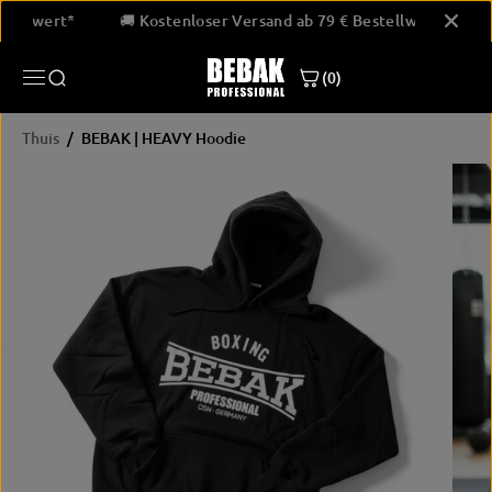
GA NAAR
 Bestellwert*
🚚 Kostenloser Versand ab 79 € Bestellwert*
INHOUD
(0)
Thuis
BEBAK | HEAVY Hoodie
PRODUCTINF
ORMATIE
OVERSLAAN