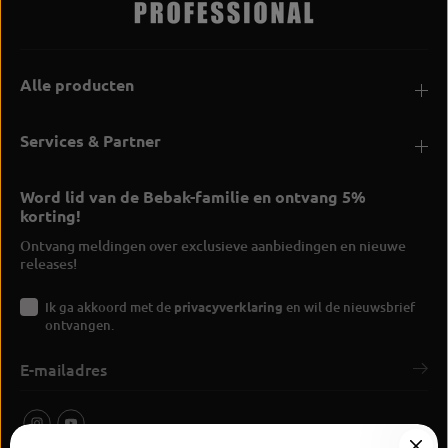
Alle producten
Services & Partner
Word lid van de Bebak-familie en ontvang 5%
korting!
Ontvang meldingen over exclusieve aanbiedingen en nieuwe
releases!
Ik ga akkoord met de
privacyverklaring
en wil de nieuwsbrief
ontvangen.