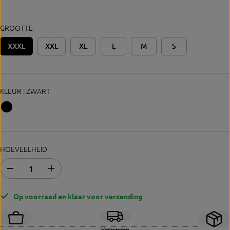
Ri
Js
GROOTTE
XXXL
XXL
XL
L
M
S
KLEUR :
ZWART
HOEVEELHEID
A
V
f
e
n
r
Op voorraad en klaar voor verzending
a
h
m
o
e
o
v
g