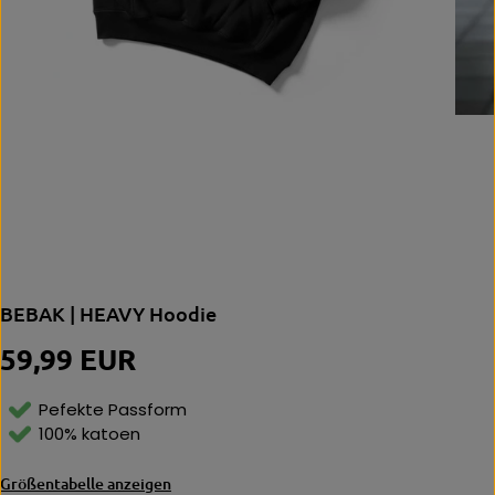
BEBAK | HEAVY Hoodie
59,99 EUR
N
O
R
Pefekte Passform
M
100% katoen
Al
E
Größentabelle anzeigen
P