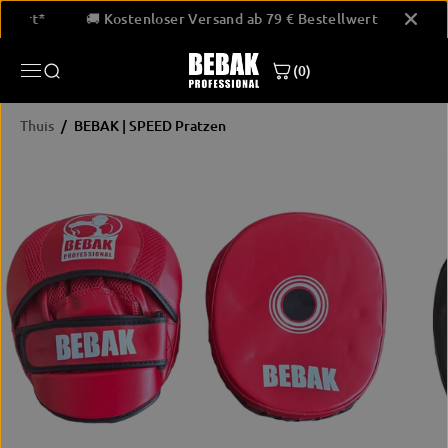
GA NAAR
stellwert*
🚚 Kostenloser Versand ab 79 € Bestellwert*
INHOUD
(0)
Thuis
BEBAK | SPEED Pratzen
PRODUCTINF
ORMATIE
OVERSLAAN