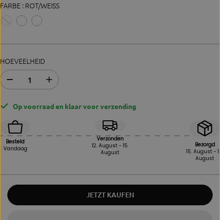
FARBE :
ROT/WEISS
HOEVEELHEID
A
E
b
r
n
h
Op voorraad en klaar voor verzending
a
ö
h
h
m
e
e
n
Verzonden
Besteld
d
S
Bezorgd
12. August - 15.
Vandaag
15. August - 1
August
e
i
August
r
e
M
d
e
i
n
e
JETZT KAUFEN
g
M
e
e
f
n