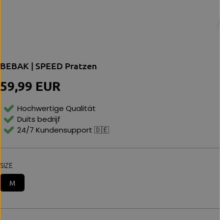
BEBAK | SPEED Pratzen
59,99 EUR
N
O
R
Hochwertige Qualität
M
Duits bedrijf
Al
24/7 Kundensupport 🇩🇪
E
P
Ri
Js
SIZE
M