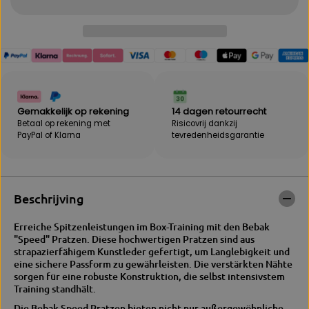
ü
g
r
e
B
f
E
ü
B
r
A
B
K
E
|
B
S
A
Gemakkelijk op rekening
14 dagen retourrecht
P
K
Betaal op rekening met
Risicovrij dankzij
E
|
PayPal of Klarna
tevredenheidsgarantie
E
S
D
P
P
E
r
E
a
D
Beschrijving
t
P
z
r
Erreiche Spitzenleistungen im Box-Training mit den Bebak
e
a
"Speed" Pratzen. Diese hochwertigen Pratzen sind aus
n
t
strapazierfähigem Kunstleder gefertigt, um Langlebigkeit und
z
eine sichere Passform zu gewährleisten. Die verstärkten Nähte
e
sorgen für eine robuste Konstruktion, die selbst intensivstem
n
Training standhält.
Die Bebak Speed Pratzen bieten nicht nur außergewöhnliche