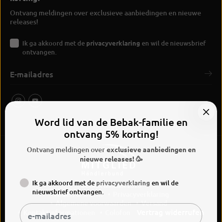
Ontvang meldingen over exclusieve aanbiedingen en nieuwe
releases!
Ik ga akkoord met de
privacyverklaring
en wil de nieuwsbrief
ontvangen.
Word lid van de Bebak-familie en
ontvang 5% korting!
Ontvang meldingen over
exclusieve aanbiedingen en
nieuwe releases! 🥳
Ik ga akkoord met de
privacyverklaring
en wil de
BEBAK Boksen 2026
nieuwsbrief ontvangen.
Widerrufsrecht
Privacyverklaring
Algemene voorwaarden
Versand
Vertrag widerrufen
Kontaktinformationen
Colofon