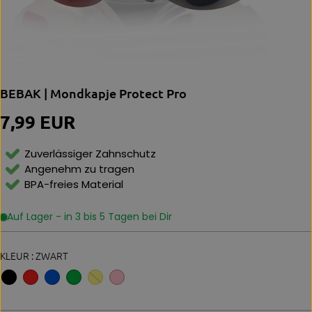
BEBAK | Mondkapje Protect Pro
7,99 EUR
N
O
R
Zuverlässiger Zahnschutz
M
Angenehm zu tragen
Al
BPA-freies Material
E
P
Ri
Auf Lager - in 3 bis 5 Tagen bei Dir
Js
KLEUR :
ZWART