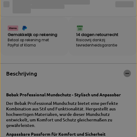
A
B
K
E
|
B
M
A
u
K
n
|
Gemakkelijk op rekening
14 dagen retourrecht
d
M
Betaal op rekening met
Risicovrij dankzij
s
u
PayPal of Klarna
tevredenheidsgarantie
c
n
h
d
u
s
t
c
z
h
Beschrijving
P
u
r
t
o
z
t
P
Bebak Professional Mundschutz - Stylisch und Anpassbar
e
r
c
o
Der Bebak Professional Mundschutz bietet eine perfekte
t
t
Kombination aus Stil und Funktionalität. Hergestellt aus
P
e
hochwertigen Materialien, wurde dieser Mundschutz
r
c
entwickelt, um Komfort und Schutz gleichermaßen zu
o
t
gewährleisten.
P
Anpassbare Passform für Komfort und Sicherheit
r