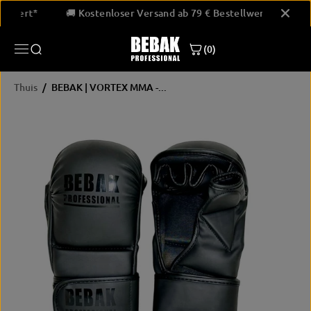
GA NAAR
Bestellwert*
🚚 Kostenloser Versand ab 79 € Bestellwert*
INHOUD
BEBAK | VORTEX MMA -
Handschoenen
(0)
JETZT KAUFEN
Thuis
BEBAK | VORTEX MMA -...
PRODUCTINF
ORMATIE
OVERSLAAN