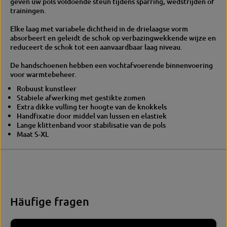
geven uw pols voldoende steun tijdens sparring, wedstrijden of
T
X
trainingen.
E
M
X
M
Elke laag met variabele dichtheid in de drielaagse vorm
M
A
absorbeert en geleidt de schok op verbazingwekkende wijze en
M
-
reduceert de schok tot een aanvaardbaar laag niveau.
A
H
-
a
De handschoenen hebben een vochtafvoerende binnenvoering
H
n
voor warmtebeheer.
a
d
n
s
Robuust kunstleer
d
c
Stabiele afwerking met gestikte zomen
s
h
Extra dikke vulling ter hoogte van de knokkels
c
o
Handfixatie door middel van lussen en elastiek
h
e
Lange klittenband voor stabilisatie van de pols
o
n
Maat S-XL
e
e
n
n
e
n
Häufige fragen