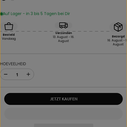
Auf Lager - in 3 bis 5 Tagen bei Dir
Verzonden
Besteld
Bezorgd
13. August - 16.
Vandaag
16. August - 1
August
August
HOEVEELHEID
A
V
f
e
n
r
a
h
m
o
JETZT KAUFEN
e
o
v
g
a
d
n
e
d
h