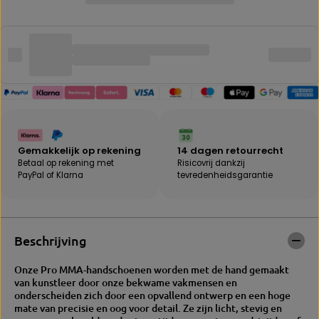
e
o
h
e
o
v
e
e
v
e
e
l
e
h
l
e
h
i
e
d
i
v
d
o
Gemakkelijk op rekening
14 dagen retourrecht
v
o
Betaal op rekening met
Risicovrij dankzij
o
r
PayPal of Klarna
tevredenheidsgarantie
o
B
r
E
B
B
E
A
B
K
Beschrijving
A
|
K
V
Onze Pro MMA-handschoenen worden met de hand gemaakt
|
O
van kunstleer door onze bekwame vakmensen en
V
R
onderscheiden zich door een opvallend ontwerp en een hoge
O
T
mate van precisie en oog voor detail. Ze zijn licht, stevig en
R
E