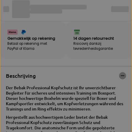
v
o
o
r
o
B
r
E
B
B
E
A
B
K
Gemakkelijk op rekening
14 dagen retourrecht
A
|
Betaal op rekening met
Risicovrij dankzij
K
P
PayPal of Klarna
tevredenheidsgarantie
|
R
P
E
R
D
E
A
D
T
Beschrijving
A
O
T
R
O
h
Der Bebak Professional Kopfschutz ist Ihr unverzichtbarer
R
o
Begleiter für sicheres und intensives Training im Boxsport.
h
o
Dieser hochwertige Boxhelm wurde speziell für Boxer und
o
f
Kampfsportler entwickelt, um Kopfverletzungen während des
o
d
Trainings und im Ring effektiv zu minimieren.
f
b
Hergestellt aus hochwertigem Leder bietet der Bebak
d
e
Professional Kopfschutz zuverlässigen Schutz und
b
s
Tragekomfort.
Die anatomische Form und die gepolsterte
e
c