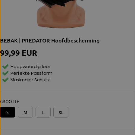
BEBAK | PREDATOR Hoofdbescherming
99,99 EUR
N
O
R
Hoogwaardig leer
M
Perfekte Passform
Al
Maximaler Schutz
E
P
Ri
Js
GROOTTE
S
M
L
XL