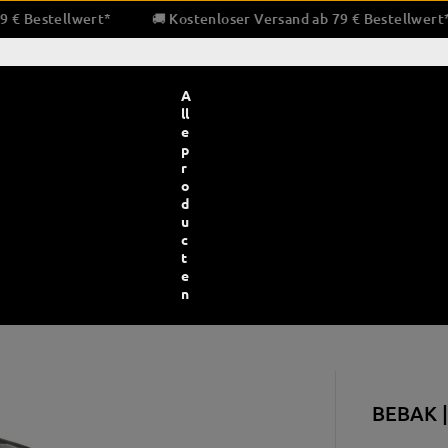
sand ab 79 € Bestellwert*
🚚 Kostenloser Versand ab 79 € Be
A
ll
e
p
r
o
d
u
c
t
e
n
bescherming en bandages
Bokstrainingsapparatuur
Pratz
BEBAK 
ndages en binnenhandschoenen
Bokszakken
Pra
e en gaas
Snelheid & dubbele eindballen
Trap