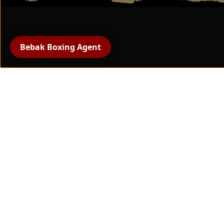
BEBAK | JUNIOR
DUO
Hoofdbescherming
Bebak Boxing Agent
Alle producten
bokshandschoenen
beschermende uitrusting
Handbescherming en
bandages
Bokstrainingsapparatuur
Pratzen & slagkussens
Bokskleding