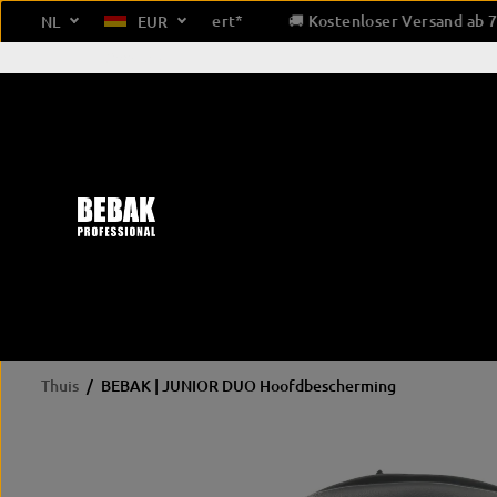
GA NAAR
 Kostenloser Versand ab 79 € Bestellwert*
🚚 Kostenloser Ver
NL
EUR
INHOUD
Over ons
Thuis
BEBAK | JUNIOR DUO Hoofdbescherming
PRODUCTINFOR
bokshandschoenen
beschermende uitrusting
Hand
MATIE
OVERSLAAN
wedstrijd
hoofdbescherming
Ba
Training/sparren
gebitsbescherming
Tap