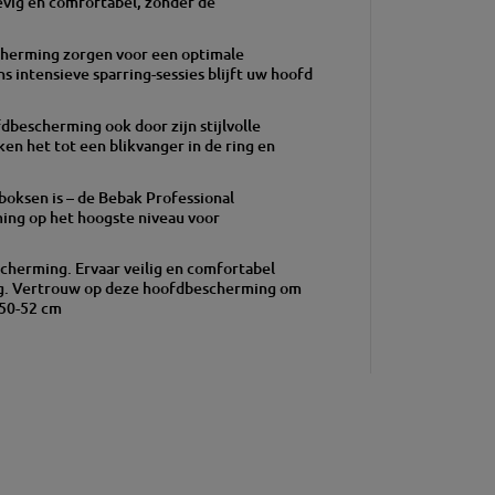
vig en comfortabel, zonder de
cherming zorgen voor een optimale
ns intensieve sparring-sessies blijft uw hoofd
dbescherming ook door zijn stijlvolle
en het tot een blikvanger in de ring en
kboksen is – de Bebak Professional
ming op het hoogste niveau voor
escherming.
Ervaar veilig en comfortabel
g.
Vertrouw op deze hoofdbescherming om
 50-52 cm