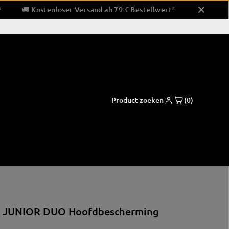
stellwert*
🚚 Kostenloser Versand ab 79 € Bestellwert*
Product zoeken
(0)
en & slagkussens
Bokskleding
| JUNIOR DUO Hoofdbescherming
tzen
korte broek
- en slagkussens
overhemden