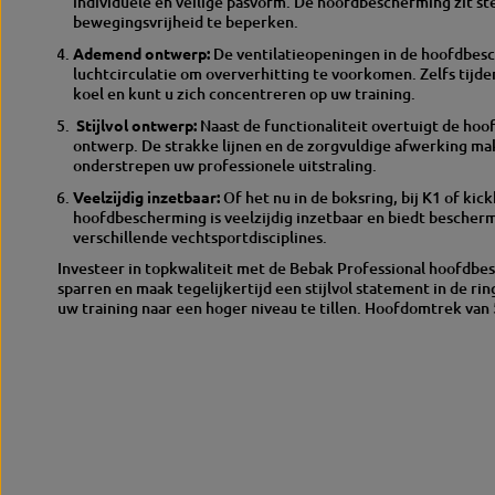
individuele en veilige pasvorm.
De hoofdbescherming zit ste
bewegingsvrijheid te beperken.
Ademend ontwerp:
De ventilatieopeningen in de hoofdbes
luchtcirculatie om oververhitting te voorkomen.
Zelfs tijde
koel en kunt u zich concentreren op uw training.
Stijlvol ontwerp:
Naast de functionaliteit overtuigt de hoof
ontwerp.
De strakke lijnen en de zorgvuldige afwerking mak
onderstrepen uw professionele uitstraling.
Veelzijdig inzetbaar:
Of het nu in de boksring, bij K1 of kic
hoofdbescherming is veelzijdig inzetbaar en biedt bescher
verschillende vechtsportdisciplines.
Investeer in topkwaliteit met de Bebak Professional hoofdb
sparren en maak tegelijkertijd een stijlvol statement in de rin
uw training naar een hoger niveau te tillen. Hoofdomtrek van