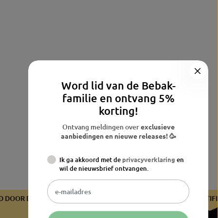
Word lid van de Bebak-
familie en ontvang 5%
korting!
Ontvang meldingen over
exclusieve
aanbiedingen en nieuwe releases! 🥳
Ik ga akkoord met de
privacyverklaring
en
wil de nieuwsbrief ontvangen.
CEERD DOOR DE BDB
GECERTIFICEERD DOOR DE BDB
GECER