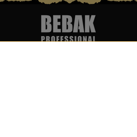
Services & Partner
Word lid v
Over ons
Ontvang me
releases!
Groothandel &
partnerprogramma (B2B)
Ik ga a
Boxringverhuur &
ontvan
evenementenservice