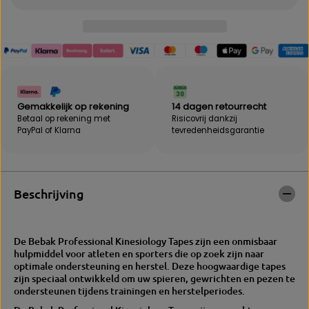
v
e
e
l
e
h
l
e
h
i
e
d
i
v
d
o
v
o
Gemakkelijk op rekening
14 dagen retourrecht
o
r
Betaal op rekening met
Risicovrij dankzij
o
B
PayPal of Klarna
tevredenheidsgarantie
r
e
B
b
e
a
b
k
a
|
Beschrijving
k
K
|
i
K
n
i
e
De Bebak Professional Kinesiology Tapes zijn een onmisbaar
n
s
hulpmiddel voor atleten en sporters die op zoek zijn naar
e
i
optimale ondersteuning en herstel. Deze hoogwaardige tapes
s
o
zijn speciaal ontwikkeld om uw spieren, gewrichten en pezen te
i
l
ondersteunen tijdens trainingen en herstelperiodes.
o
o