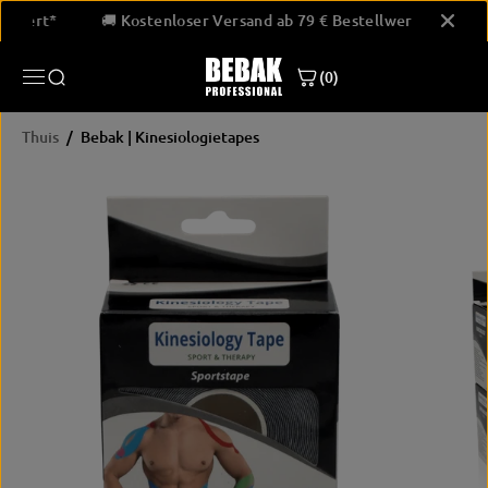
GA NAAR
estellwert*
🚚 Kostenloser Versand ab 79 € Bestellwert*
INHOUD
(0)
Thuis
Bebak | Kinesiologietapes
PRODUCTINF
ORMATIE
OVERSLAAN