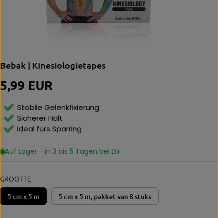
Bebak | Kinesiologietapes
5,99 EUR
N
O
R
Stabile Gelenkfixierung
M
Sicherer Halt
Al
Ideal fürs Sparring
E
P
Ri
Auf Lager - in 3 bis 5 Tagen bei Dir
Js
GROOTTE
5 cm x 5 m
5 cm x 5 m, pakket van 8 stuks