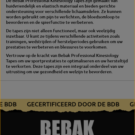
De Bebak Professional Kinesiology Tapes zijn gemaakt van
l
g
huidvriendelijk en elastisch materiaal en bieden gerichte
o
y
ondersteuning voor verschillende lichaamsdelen. Ze kunnen
g
T
worden gebruikt om pijn te verlichten, de bloedsomloop te
y
a
bevorderen en de spierfunctie te verbeteren.
T
p
a
e
De tapes zijn niet alleen functioneel, maar ook veelzijdig
p
s
inzetbaar. U kunt ze tijdens verschillende activiteiten zoals
e
trainingen, wedstrijden of herstelperiodes gebruiken om uw
s
prestaties te verbeteren en blessures te voorkomen.
Vertrouw op de kracht van Bebak Professional Kinesiology
Tapes om uw sportprestaties te optimaliseren en uw hersteltijd
te verkorten. Deze tapes zijn een integraal onderdeel van uw
uitrusting om uw gezondheid en welzijn te bevorderen.
DE BDB
GECERTIFICEERD DOOR DE BDB