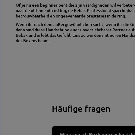
Of je nu een beginner bent die zijn vaardigheden wil verbetere
naar de ultieme uitrusting, de Bebak Professional sparringha
betrouwbaarheid en ongeëvenaarde prestaties in de ring.
Wenn ihr nach dem außergewöhnlichen sucht, wenn ihr die Gr
dann sind diese Handschuhe euer unverzichtbarer Partner au
Bebak und erlebt das Gefühl, Eins zu werden mit euren Hands
des Boxens bahnt.
Häufige fragen
Wie kann ich Boxhandschuhe richt