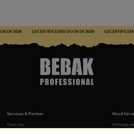
RD DOOR DE BDB
GECERTIFICEERD DOOR DE BDB
GECERTIF
Services & Partner
Word lid v
Over ons
Ontvang me
releases!
Groothandel &