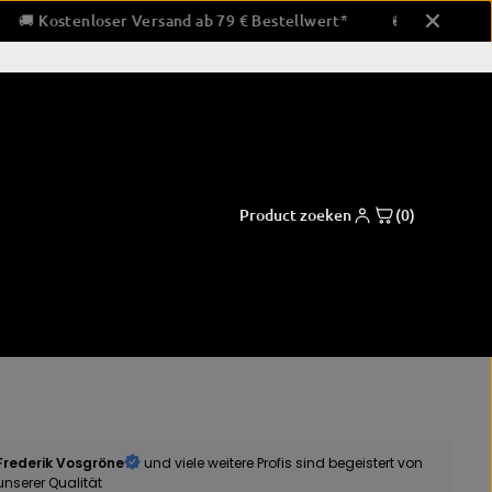
tellwert*
🚚 Kostenloser Versand ab 79 € Bestellwert*

119,99 EUR
JETZT KAUFEN
N
O
R
M
A
L
E
Product zoeken
(0)
P
R
I
J
S
en & slagkussens
Bokskleding
tzen
korte broek
Frederik Vosgröne
und viele weitere Profis sind begeistert von
unserer Qualität
- en slagkussens
overhemden