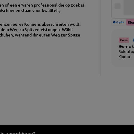
n of een ervaren professional die op zoek is
ndschoenen staan voor kwaliteit,
enzen eures Könnens überschreiten wollt,
f dem Weg zu Spitzenleistungen. Wählt
chuhen, während ihr euren Weg zur Spitze
Gemakk
Betaal o
Klarna
ig anprobieren?