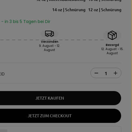
14 oz | Schnürung
12 oz | Schnürung
- in 3 bis 5 Tagen bei Dir
Verzonden
Bezorgd
9. August - 12.
12. August - 15.
August
August
ID
A
E
b
r
n
h
a
ö
h
h
JETZT KAUFEN
m
e
e
n
d
S
JETZT ZUM CHECKOUT
e
i
r
e
M
d