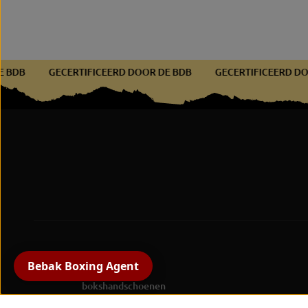
OR DE BDB
GECERTIFICEERD DOOR DE BDB
GECERTIFICEE
Alle producten
Bebak Boxing Agent
bokshandschoenen
beschermende uitrusting