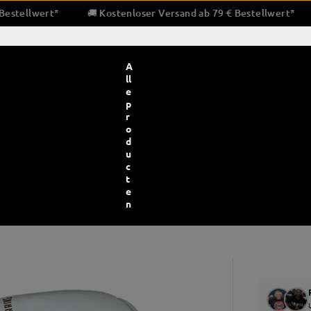
and ab 79 € Bestellwert*
🚚 Kostenloser Versand ab 79 € Bes
A
ll
e
p
r
o
d
u
c
t
e
n
bescherming en bandages
Bokstrainingsapparatuur
Pratz
ndages en binnenhandschoenen
Bokszakken
Pra
e en gaas
Snelheid & dubbele eindballen
Trap