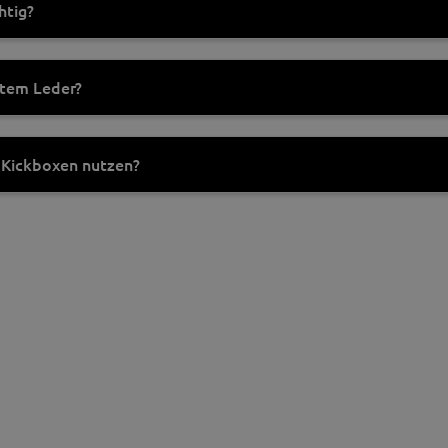
htig?
htem Leder?
 Kickboxen nutzen?