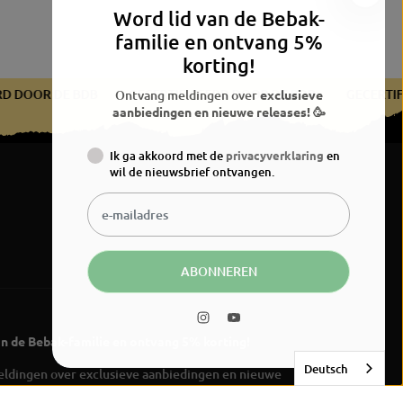
Word lid van de Bebak-
familie en ontvang 5%
korting!
ICEERD DOOR DE BDB
GECERTIFICEERD DOOR DE BDB
GEC
Ontvang meldingen over
exclusieve
aanbiedingen en nieuwe releases! 🥳
Ik ga akkoord met de
privacyverklaring
en
wil de nieuwsbrief ontvangen.
ABONNEREN
an de Bebak-familie en ontvang 5% korting!
Deutsch
ldingen over exclusieve aanbiedingen en nieuwe