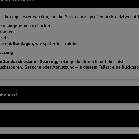
h kurz getestet werden, um die Passform zu prüfen. Achte dabei auf
ne unangenehm zu drücken
können
sein
uhe
mit Bandagen
, wie später im Training
nutzung
m Sandsack oder im Sparring
, solange du dir noch unsicher bist.
uchsspuren, Gerüche oder Abnutzung – in diesem Fall ist eine Rückgab
uhe aus?