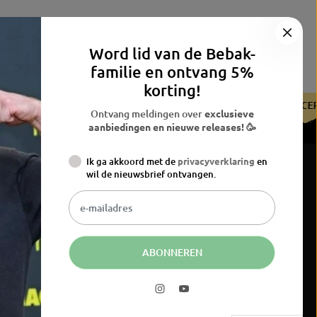
Word lid van de Bebak-
familie en ontvang 5%
korting!
TIFICEERD DOOR DE BDB
GECERTIFICEERD DOOR DE BDB
G
Ontvang meldingen over
exclusieve
aanbiedingen en nieuwe releases! 🥳
Ik ga akkoord met de
privacyverklaring
en
wil de nieuwsbrief ontvangen.
ABONNEREN
an de Bebak-familie en ontvang 5% korting!