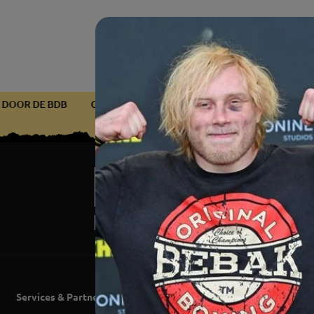
EERD DOOR DE BDB
GECERTIFICEERD DOOR DE BDB
GECER
Services & Partner
Word lid v