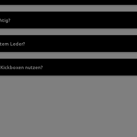
htig?
htem Leder?
 Kickboxen nutzen?