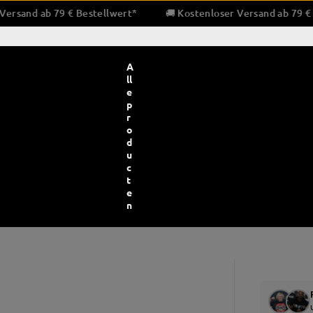
stenloser Versand ab 79 € Bestellwert*
🚚 Kostenloser Versa
A
ll
e
p
r
o
d
u
c
t
e
n
bescherming en bandages
Bokstrainingsapparatuur
Pratz
ndages en binnenhandschoenen
Bokszakken
Pra
e en gaas
Snelheid & dubbele eindballen
Trap