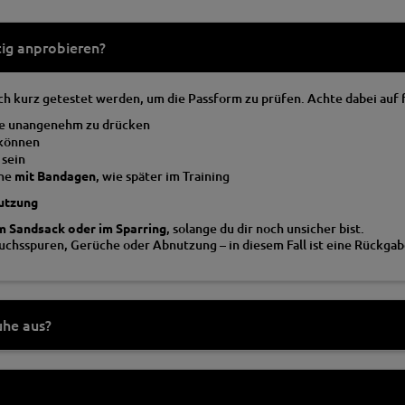
ig anprobieren?
h kurz getestet werden, um die Passform zu prüfen. Achte dabei auf
ne unangenehm zu drücken
können
sein
uhe
mit Bandagen
, wie später im Training
nutzung
m Sandsack oder im Sparring
, solange du dir noch unsicher bist.
uchsspuren, Gerüche oder Abnutzung – in diesem Fall ist eine Rückgab
uhe aus?