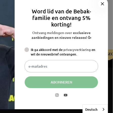
Word lid van de Bebak-
familie en ontvang 5%
korting!
Ontvang meldingen over
exclusieve
aanbiedingen en nieuwe releases! 🥳
Ik ga akkoord met de
privacyverklaring
en
RTIFICEERD DOOR DE BDB
GECERTIFICEERD DOOR DE BDB
wil de nieuwsbrief ontvangen.
ABONNEREN
229,90 EUR
JETZT KAUFEN
N
O
R
Deutsch
M