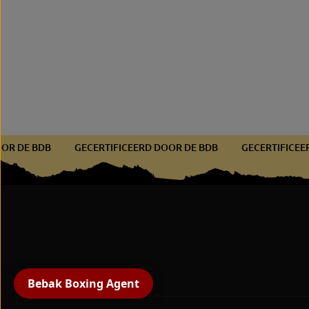
D DOOR DE BDB
GECERTIFICEERD DOOR DE BDB
GECERTIFI
BEBAK Echtleder
bokszak V1
Bebak Boxing Agent