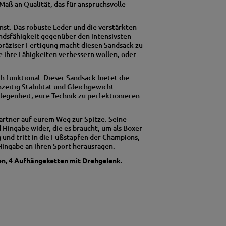
aß an Qualität, das für anspruchsvolle
nst.
Das robuste Leder und die verstärkten
ndsfähigkeit gegenüber den intensivsten
präziser Fertigung macht diesen Sandsack zu
e ihre Fähigkeiten verbessern wollen, oder
h funktional.
Dieser Sandsack bietet die
zeitig Stabilität und Gleichgewicht
legenheit, eure Technik zu perfektionieren
 Partner auf eurem Weg zur Spitze.
Seine
 Hingabe wider, die es braucht, um als Boxer
und tritt in die Fußstapfen der Champions,
Hingabe an ihren Sport herausragen.
en, 4 Aufhängeketten mit Drehgelenk.