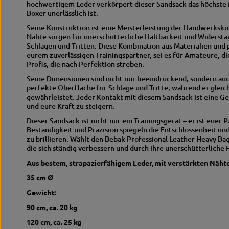
hochwertigem Leder verkörpert dieser Sandsack das höchste M
Boxer unerlässlich ist.
Seine Konstruktion ist eine Meisterleistung der Handwerksku
Nähte sorgen für unerschütterliche Haltbarkeit und Widersta
Schlägen und Tritten.
Diese Kombination aus Materialien und 
eurem zuverlässigen Trainingspartner, sei es für Amateure, di
Profis, die nach Perfektion streben.
Seine Dimensionen sind nicht nur beeindruckend, sondern auc
perfekte Oberfläche für Schläge und Tritte, während er gleich
gewährleistet.
Jeder Kontakt mit diesem Sandsack ist eine Ge
und eure Kraft zu steigern.
Dieser Sandsack ist nicht nur ein Trainingsgerät – er ist euer
Beständigkeit und Präzision spiegeln die Entschlossenheit und
zu brillieren.
Wählt den Bebak Professional Leather Heavy Bag 
die sich ständig verbessern und durch ihre unerschütterliche 
Aus bestem, strapazierfähigem Leder, mit verstärkten Näht
35 cm Ø
Gewicht:
90 cm, ca.
20 kg
120 cm, ca.
25 kg