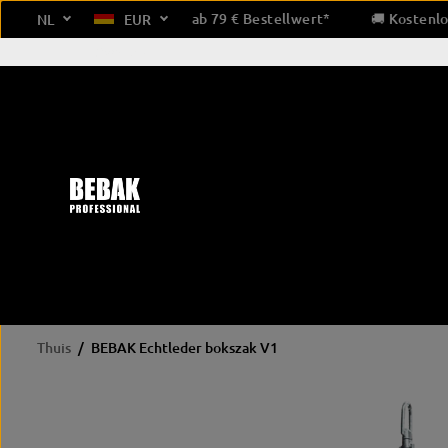
GA NAAR
🚚 Kostenloser Versand ab 79 € Bestellwert*
🚚
NL
EUR
INHOUD
Over ons
Thuis
BEBAK Echtleder bokszak V1
PRODUCTINFOR
bokshandschoenen
beschermende uitrusting
Hand
MATIE
OVERSLAAN
wedstrijd
hoofdbescherming
Ba
Training/sparren
gebitsbescherming
Tap