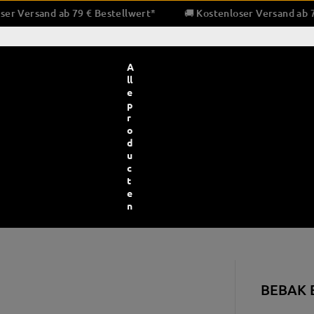
 Kostenloser Versand ab 79 € Bestellwert*
🚚 Kostenloser Ver
A
ll
e
p
r
o
d
u
c
t
e
n
bescherming en bandages
Bokstrainingsapparatuur
Pratz
BEBAK E
ndages en binnenhandschoenen
Bokszakken
Pra
e en gaas
Snelheid & dubbele eindballen
Trap