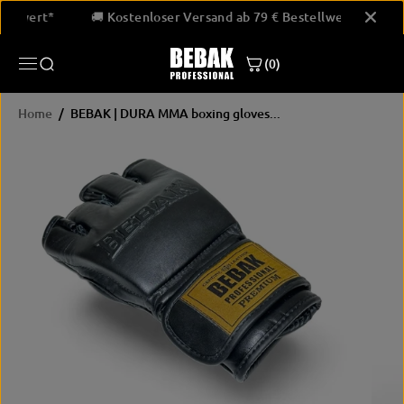
SKIP TO
Bestellwert*
🚚 Kostenloser Versand ab 79 € Bestellwert*
CONTENT
BEBAK | DURA MMA boxing gloves -
genuine leather
(0)
JETZT KAUFEN
Home
BEBAK | DURA MMA boxing gloves...
SKIP
PRODUCT
INFORMATION