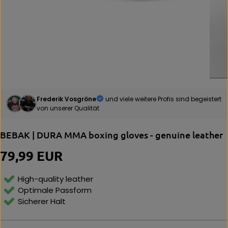
Frederik Vosgröne
und viele weitere Profis sind begeistert
von unserer Qualität
BEBAK | DURA MMA boxing gloves - genuine leather
79,99 EUR
R
E
G
High-quality leather
U
Optimale Passform
L
Sicherer Halt
A
R
P