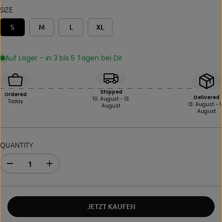
R
SIZE
I
C
S
M
L
XL
E
Auf Lager - in 3 bis 5 Tagen bei Dir
Shipped
Ordered
Delivered
10. August - 13.
Today
13. August - 1
August
August
QUANTITY
D
I
e
n
c
c
r
r
e
e
JETZT KAUFEN
a
a
s
s