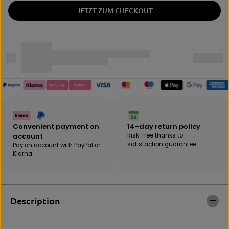
e
e
JETZT ZUM CHECKOUT
i
t
n
h
q
e
u
q
a
u
n
a
t
n
i
t
t
i
y
t
f
y
o
f
Convenient payment on
14-day return policy
r
o
account
Risk-free thanks to
B
r
satisfaction guarantee
Pay on account with PayPal or
E
B
Klarna
B
E
A
B
K
A
|
K
D
|
Description
U
D
R
U
A
R
M
A