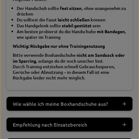
a
e
t
a
Der Handschuh sollte
fest sitzen
, ohne unangenehm zu
h
t
drücken
e
h
Du solltest die Faust
leicht schließen
können
r
e
Das Handgelenk sollte
stabil gestützt
sein
r
Am besten probierst du die Handschuhe
mit Bandagen
,
wie später im Training
Wichtig: Rückgabe nur ohne Trainingsnutzung
Bitte verwende Boxhandschuhe
nicht am Sandsack oder
im Sparring
, solange du dir noch unsicher bist.
Durch Training entstehen schnell Gebrauchsspuren,
Gerüche oder Abnutzung – in diesem Fall ist eine
Rückgabe leider nicht mehr möglich.
Wie wähle ich meine Boxhandschuhe aus?
Empfehlung nach Einsatzbereich