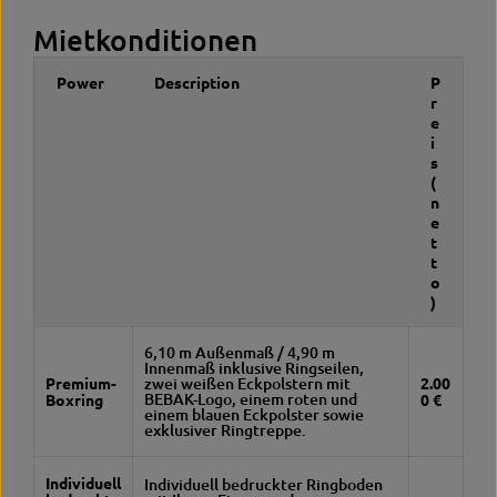
Mietkonditionen
Power
Description
P
r
e
i
s
(
n
e
t
t
o
)
6,10 m Außenmaß / 4,90 m
Innenmaß inklusive Ringseilen,
Premium-
zwei weißen Eckpolstern mit
2.00
BEBAK-Logo, einem roten und
Boxring
0 €
einem blauen Eckpolster sowie
exklusiver Ringtreppe.
Individuell
Individuell bedruckter Ringboden