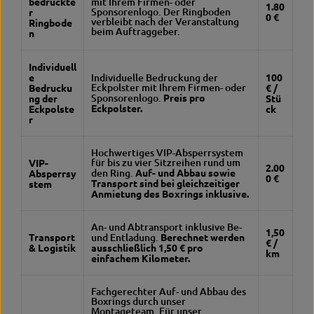
bedruckte
mit Ihrem Firmen- oder
1.80
Sponsorenlogo. Der Ringboden
r
0 €
verbleibt nach der Veranstaltung
Ringbode
beim Auftraggeber.
n
Individuell
e
Individuelle Bedruckung der
100
Eckpolster mit Ihrem Firmen- oder
Bedrucku
€ /
Sponsorenlogo.
Preis pro
ng der
Stü
Eckpolster.
Eckpolste
ck
r
Hochwertiges VIP-Absperrsystem
für bis zu vier Sitzreihen rund um
VIP-
2.00
den Ring.
Auf- und Abbau sowie
Absperrsy
0 €
Transport sind bei gleichzeitiger
stem
Anmietung des Boxrings inklusive.
An- und Abtransport inklusive Be-
1,50
Transport
und Entladung.
Berechnet werden
€ /
& Logistik
ausschließlich 1,50 € pro
km
einfachem Kilometer.
Fachgerechter Auf- und Abbau des
Boxrings durch unser
Montageteam. Für unser