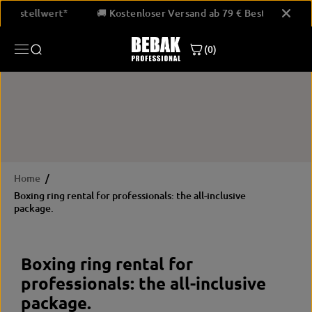
SKIP TO
b 79 € Bestellwert*
🚚 Kostenloser Versand ab 79 € Bestellwe
CONTENT
(0)
Home
Boxing ring rental for professionals: the all-inclusive
package.
Boxing ring rental for
professionals: the all-inclusive
package.