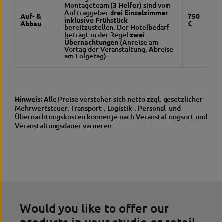
Montageteam (
3 Helfer
) sind vom
Auftraggeber
drei Einzelzimmer
Auf- &
750
inklusive Frühstück
Abbau
€
bereitzustellen. Der Hotelbedarf
beträgt in der Regel
zwei
Übernachtungen
(Anreise am
Vortag der Veranstaltung, Abreise
am Folgetag).
Hinweis:
Alle Preise verstehen sich netto zzgl. gesetzlicher
Mehrwertsteuer. Transport-, Logistik-, Personal- und
Übernachtungskosten können je nach Veranstaltungsort und
Veranstaltungsdauer variieren.
Would you like to offer our
products in your studio or retail