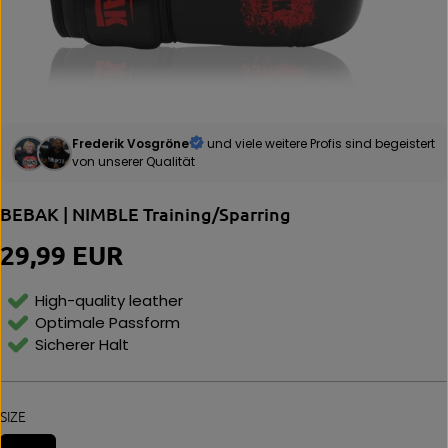
Frederik Vosgröne
und viele weitere Profis sind begeistert
von unserer Qualität
BEBAK | NIMBLE Training/Sparring
29,99 EUR
R
E
G
High-quality leather
U
Optimale Passform
L
Sicherer Halt
A
R
P
R
SIZE
I
C