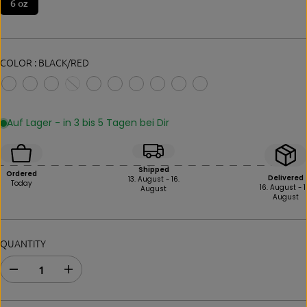
6 oz
E
COLOR :
BLACK/RED
Auf Lager - in 3 bis 5 Tagen bei Dir
Shipped
Ordered
Delivered
13. August - 16.
Today
16. August - 1
August
August
QUANTITY
D
I
e
n
c
c