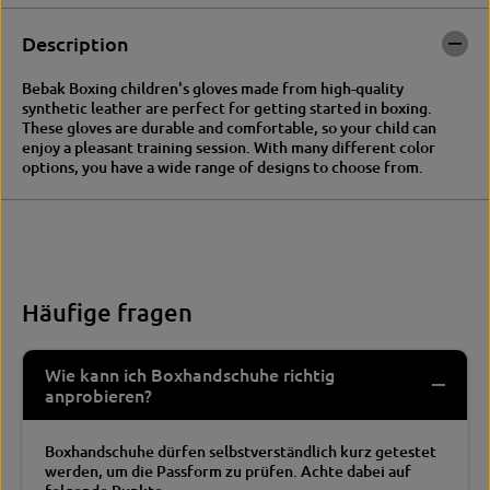
I
M
M
B
Description
B
L
L
E
Bebak Boxing children's gloves made from high-quality
E
t
synthetic leather are perfect for getting started in boxing.
t
r
These gloves are durable and comfortable, so your child can
r
a
enjoy a pleasant training session. With many different color
a
i
options, you have a wide range of designs to choose from.
i
n
n
i
i
n
n
g
g
/
/
s
s
p
p
a
Häufige fragen
a
r
r
r
r
i
Wie kann ich Boxhandschuhe richtig
i
n
anprobieren?
n
g
g
Boxhandschuhe dürfen selbstverständlich kurz getestet
werden, um die Passform zu prüfen. Achte dabei auf