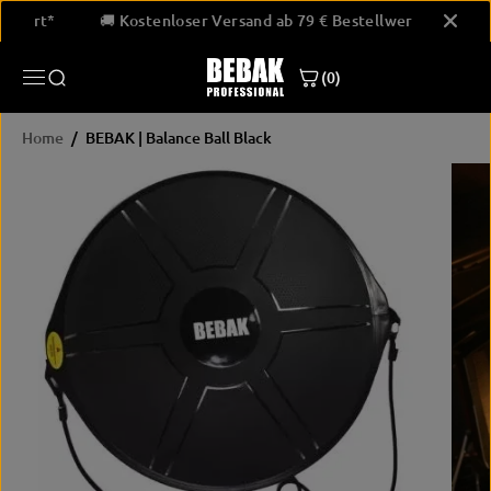
SKIP TO
stellwert*
🚚 Kostenloser Versand ab 79 € Bestellwert*
CONTENT
(0)
Home
BEBAK | Balance Ball Black
SKIP
PRODUCT
INFORMATION