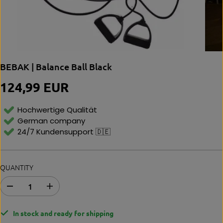
BEBAK | Balance Ball Black
124,99 EUR
R
E
G
Hochwertige Qualität
U
German company
L
24/7 Kundensupport 🇩🇪
A
R
P
R
QUANTITY
I
C
E
D
I
e
n
c
c
In stock and ready for shipping
r
r