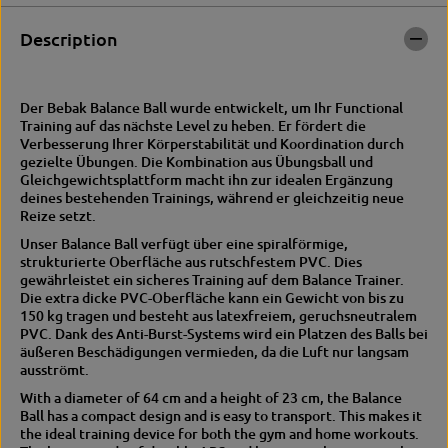
l
a
a
l
Description
n
a
c
n
e
c
B
e
Der Bebak Balance Ball wurde entwickelt, um Ihr Functional
a
B
Training auf das nächste Level zu heben. Er fördert die
l
a
Verbesserung Ihrer Körperstabilität und Koordination durch
l
l
gezielte Übungen. Die Kombination aus Übungsball und
B
l
Gleichgewichtsplattform macht ihn zur idealen Ergänzung
l
B
deines bestehenden Trainings, während er gleichzeitig neue
a
l
Reize setzt.
c
a
k
c
Unser Balance Ball verfügt über eine spiralförmige,
k
strukturierte Oberfläche aus rutschfestem PVC. Dies
gewährleistet ein sicheres Training auf dem Balance Trainer.
Die extra dicke PVC-Oberfläche kann ein Gewicht von bis zu
150 kg tragen und besteht aus latexfreiem, geruchsneutralem
PVC. Dank des Anti-Burst-Systems wird ein Platzen des Balls bei
äußeren Beschädigungen vermieden, da die Luft nur langsam
ausströmt.
With a diameter of 64 cm and a height of 23 cm, the Balance
Ball has a compact design and is easy to transport. This makes it
the ideal training device for both the gym and home workouts.