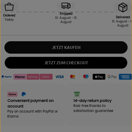
e
e
a
a
s
s
Shipped
Ordered
e
e
Delivered
10. August - 13.
Today
13. August - 1
August
i
t
August
n
h
q
e
u
q
a
u
JETZT KAUFEN
n
a
t
n
i
t
JETZT ZUM CHECKOUT
t
i
y
t
f
y
o
f
r
o
B
r
E
B
Convenient payment on
14-day return policy
B
E
account
Risk-free thanks to
A
B
satisfaction guarantee
Pay on account with PayPal or
K
A
Klarna
|
K
B
|
a
B