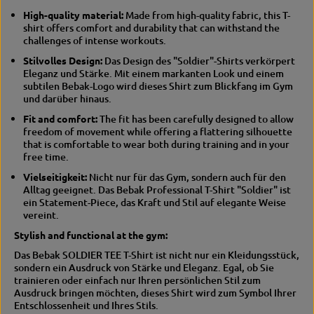
h
s
High-quality material:
Made from high-quality fabric, this T-
i
h
shirt offers comfort and durability that can withstand the
r
i
challenges of intense workouts.
t
r
t
Stilvolles Design:
Das Design des "Soldier"-Shirts verkörpert
Eleganz und Stärke. Mit einem markanten Look und einem
subtilen Bebak-Logo wird dieses Shirt zum Blickfang im Gym
und darüber hinaus.
Fit and comfort:
The fit has been carefully designed to allow
freedom of movement while offering a flattering silhouette
that is comfortable to wear both during training and in your
free time.
Vielseitigkeit:
Nicht nur für das Gym, sondern auch für den
Alltag geeignet. Das Bebak Professional T-Shirt "Soldier" ist
ein Statement-Piece, das Kraft und Stil auf elegante Weise
vereint.
Stylish and functional at the gym:
Das Bebak SOLDIER TEE T-Shirt ist nicht nur ein Kleidungsstück,
sondern ein Ausdruck von Stärke und Eleganz. Egal, ob Sie
trainieren oder einfach nur Ihren persönlichen Stil zum
Ausdruck bringen möchten, dieses Shirt wird zum Symbol Ihrer
Entschlossenheit und Ihres Stils.