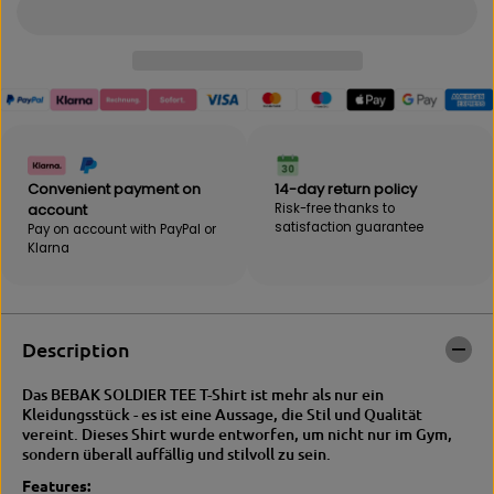
i
t
t
i
y
t
f
y
o
f
r
o
B
r
E
B
B
E
A
B
Convenient payment on
14-day return policy
K
A
account
Risk-free thanks to
|
K
satisfaction guarantee
Pay on account with PayPal or
S
|
Klarna
O
S
L
O
D
L
I
D
E
I
Description
R
E
T
R
Das BEBAK SOLDIER TEE T-Shirt ist mehr als nur ein
E
T
Kleidungsstück - es ist eine Aussage, die Stil und Qualität
E
E
vereint. Dieses Shirt wurde entworfen, um nicht nur im Gym,
T
E
sondern überall auffällig und stilvoll zu sein.
-
T
s
-
Features: