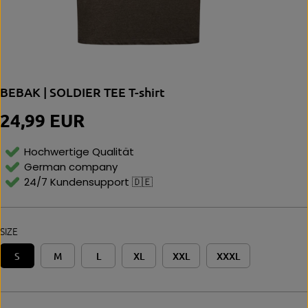
BEBAK | SOLDIER TEE T-shirt
24,99 EUR
R
E
G
Hochwertige Qualität
U
German company
L
24/7 Kundensupport 🇩🇪
A
R
P
R
SIZE
I
C
S
M
L
XL
XXL
XXXL
E