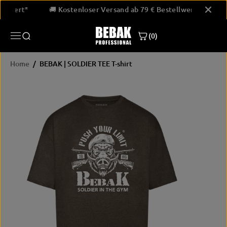
SKIP TO
estellwert*
🚚 Kostenloser Versand ab 79 € Bestellwert*
CONTENT
(0)
Home
BEBAK | SOLDIER TEE T-shirt
SKIP
PRODUCT
INFORMATION