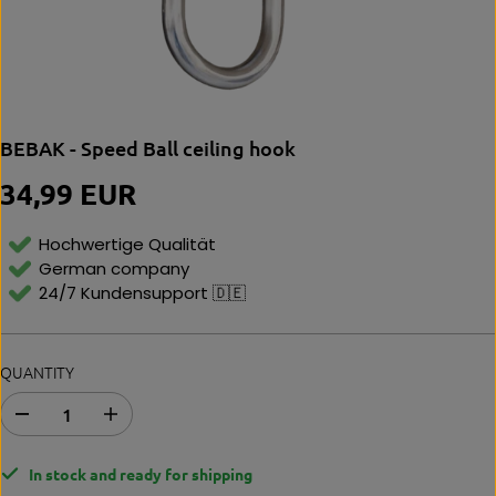
BEBAK - Speed Ball ceiling hook
34,99 EUR
R
E
G
Hochwertige Qualität
U
German company
L
24/7 Kundensupport 🇩🇪
A
R
P
R
QUANTITY
I
C
E
D
I
e
n
c
c
In stock and ready for shipping
r
r