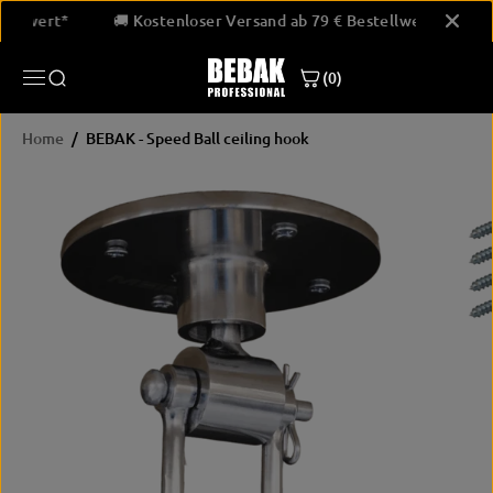
SKIP TO
Bestellwert*
🚚 Kostenloser Versand ab 79 € Bestellwert*
CONTENT
(0)
Home
BEBAK - Speed Ball ceiling hook
SKIP
PRODUCT
INFORMATION