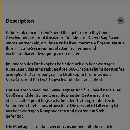
e
p
e
e
d
e
B
d
Description
a
B
l
a
Beim Schlagen mit dem Speed Bag geht es um Rhythmus,
l
l
Geschwindigkeit und Ausdauer. Die Meister Speed Bag Swivel
c
l
wurde entwickelt, um Ihnen zu helfen, maximale Ergebnisse aus
e
c
Ihren Hitting-Sessions mit glatten, schnellen und
i
e
vorhersehbaren Bewegung zu erreichen.
l
i
i
l
Im Inneren des Drehkopfes befindet sich ein hochwertiges
n
i
Kugellager, das eine reibungslose 360-Grad-Drehung des Kopfes
g
n
ermöglicht. Der reibungsarme Drehkopf ist für maximale
h
g
Vorwärts- und Rückwärtsgeschwindigkeit ausgelegt.
o
h
o
o
Der Meister Speed Bag Swivel eignet sich für Speed Bags aller
k
o
Größen und der Schnellverschluss an der Seite macht es
s
k
einfach, die Speed Bags zwischen den Trainingseinheiten in
Sekundenschnelle auszutauschen. Die gesamte Halterung ist
aus hochwertigen Komponenten und rostfreiem Stahl
gefertigt.
Die Montageschrauben werden zusammen mit einer leicht