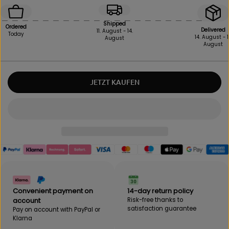
e
e
a
a
s
s
Shipped
Ordered
e
e
Delivered
11. August - 14.
Today
14. August - 1
August
i
t
August
n
h
q
e
u
q
a
u
JETZT KAUFEN
n
a
t
n
i
t
t
i
y
t
f
y
o
f
r
o
B
r
E
B
B
E
A
B
Convenient payment on
14-day return policy
K
A
account
Risk-free thanks to
-
K
satisfaction guarantee
Pay on account with PayPal or
S
-
Klarna
p
S