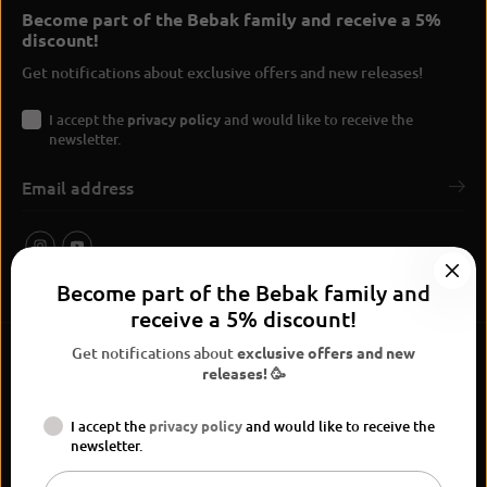
Become part of the Bebak family and receive a 5%
discount!
Get notifications about exclusive offers and new releases!
I accept the
privacy policy
and would like to receive the
newsletter.
Become part of the Bebak family and
receive a 5% discount!
Get notifications about
exclusive offers and new
releases! 🥳
I accept the
privacy policy
and would like to receive the
BEBAK Boxing 2026
newsletter.
Widerrufsrecht
Privacy Policy
terms and conditions
Versand
Kontaktinformationen
Legal notice