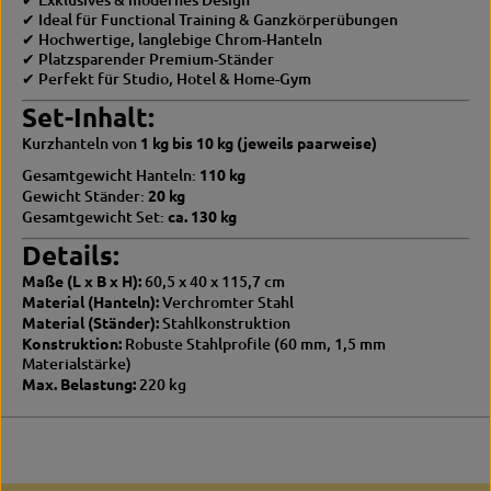
n
s
✔ Ideal für Functional Training & Ganzkörperübungen
-
i
✔ Hochwertige, langlebige Chrom-Hanteln
S
g
✔ Platzsparender Premium-Ständer
t
n
✔ Perfekt für Studio, Hotel & Home-Gym
ä
-
Set-Inhalt:
n
S
d
t
Kurzhanteln von
1 kg bis 10 kg (jeweils paarweise)
e
ä
r
n
Gesamtgewicht Hanteln:
110 kg
d
Gewicht Ständer:
20 kg
e
Gesamtgewicht Set:
ca. 130 kg
r
Details:
Maße (L x B x H):
60,5 x 40 x 115,7 cm
Material (Hanteln):
Verchromter Stahl
Material (Ständer):
Stahlkonstruktion
Konstruktion:
Robuste Stahlprofile (60 mm, 1,5 mm
Materialstärke)
Max. Belastung:
220 kg