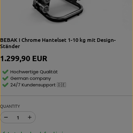
BEBAK I Chrome Hantelset 1-10 kg mit Design-
Ständer
1.299,90 EUR
R
E
G
Hochwertige Qualität
U
German company
L
24/7 Kundensupport 🇩🇪
A
R
P
R
QUANTITY
I
C
E
A
E
b
r
n
h