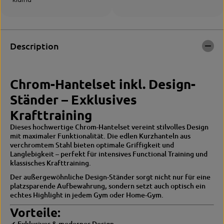
m
h
e
r
H
o
a
m
n
e
Description
t
H
e
a
l
n
s
t
Chrom-Hantelset inkl. Design-
e
e
Ständer – Exklusives
t
l
1
s
Krafttraining
-
e
1
t
Dieses hochwertige Chrom-Hantelset vereint stilvolles Design
0
1
mit maximaler Funktionalität. Die edlen Kurzhanteln aus
k
-
verchromtem Stahl bieten optimale Griffigkeit und
g
1
Langlebigkeit – perfekt für intensives Functional Training und
m
0
klassisches Krafttraining.
i
k
Der außergewöhnliche Design-Ständer sorgt nicht nur für eine
t
g
platzsparende Aufbewahrung, sondern setzt auch optisch ein
D
m
echtes Highlight in jedem Gym oder Home-Gym.
e
i
s
t
Vorteile:
i
D
g
e
✔ Exklusives & modernes Design