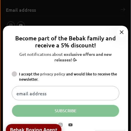
Become part of the Bebak family and
receive a 5% discount!
Get notifications about
exclusive offers and new
releases! 🥳
I accept the
privacy policy
and would like to receive the
BEBAK Boxing 2026
newsletter.
Widerrufsrecht
Privacy Policy
terms and conditions
Versand
Kontaktinformationen
Legal notice
Vertrag widerrufen
EN
EUR
SUBSCRIBE
BEBAK I Chrome Hantelset 1-10 kg
mit Design-Ständer
Bebak Boxing Agent