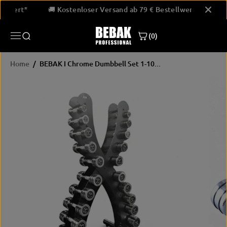
SKIP TO
estellwert*
🚚 Kostenloser Versand ab 79 € Bestellwert*
CONTENT
(0)
Home
BEBAK I Chrome Dumbbell Set 1-10...
SKIP
PRODUCT
INFORMATION