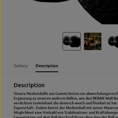
Gallery
Description
Description
Unsere Medizinbälle aus Gummi bieten ein abwechslungsreiche
Ergänzung zu unseren anderen Bällen, wie den BEBAK Wall Bal
verdickten Gummihaut die dennoch weich und flexibel ist hat
Eigenschaft. Zudem bietet der Medizinball mit seiner Maserun
Möglichkeit eine Vielzahl von Stabilisations- und Kraftübung
Liegestützen auf dem Ball durchzuführen ohne dass der Ball a