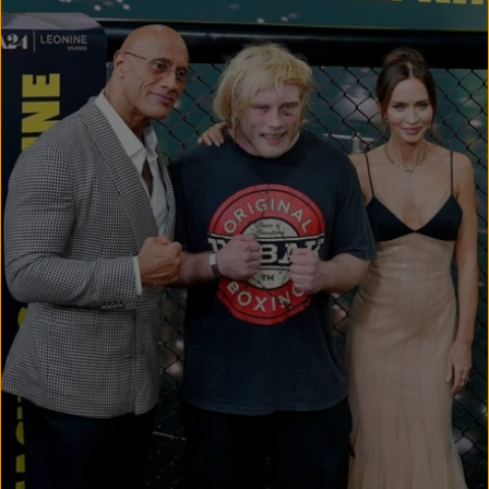
usef
Kämpfer
Frederik
Vosgröne