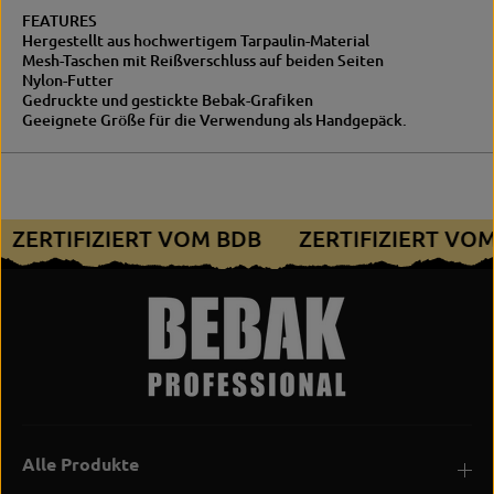
B
o
FEATURES
i
t
Hergestellt aus hochwertigem Tarpaulin-Material
g
;
Mesh-Taschen mit Reißverschluss auf beiden Seiten
&
B
Nylon-Futter
q
i
Gedruckte und gestickte Bebak-Grafiken
u
g
Geeignete Größe für die Verwendung als Handgepäck.
o
&
t
q
;
u
o
t
ZERTIFIZIERT VOM BDB
ZERTIFIZIERT VO
;
Alle Produkte