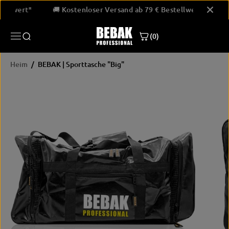
ÜBERSPRINGE
Bestellwert*
🚚 Kostenloser Versand ab 79 € Bestellwert*
N SIE ZU
INHALTEN
(0)
Heim
BEBAK | Sporttasche "Big"
ÜBERSPRINGE
N SIE
PRODUKTINF
ORMATIONEN