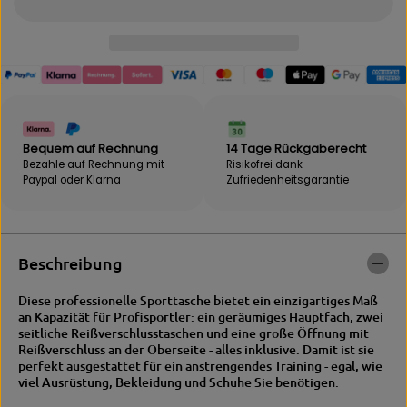
ü
g
r
e
B
f
E
ü
B
r
A
B
K
E
|
B
S
A
Bequem auf Rechnung
14 Tage Rückgaberecht
p
K
Bezahle auf Rechnung mit
Risikofrei dank
o
|
Paypal oder Klarna
Zufriedenheits­garantie
r
S
t
p
t
o
a
r
s
t
Beschreibung
c
t
h
a
Diese professionelle Sporttasche bietet ein einzigartiges Maß
e
s
an Kapazität für Profisportler: ein geräumiges Hauptfach, zwei
&
c
seitliche Reißverschlusstaschen und eine große Öffnung mit
q
h
Reißverschluss an der Oberseite - alles inklusive. Damit ist sie
u
e
perfekt ausgestattet für ein anstrengendes Training - egal, wie
o
&
viel Ausrüstung, Bekleidung und Schuhe Sie benötigen.
t
q
;
u