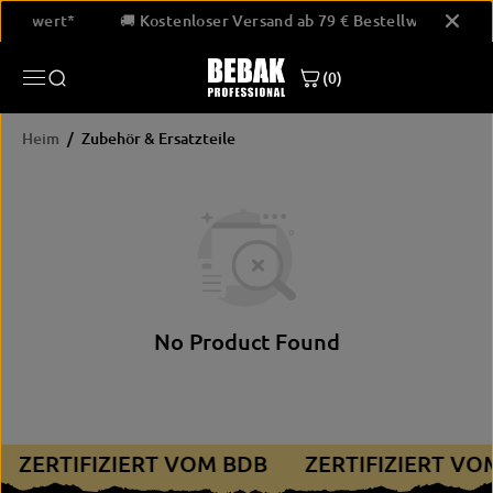
ÜBERSPRINGE
estellwert*
🚚 Kostenloser Versand ab 79 € Bestellwert*
N SIE ZU
INHALTEN
(0)
Heim
Zubehör & Ersatzteile
No Product Found
ZERTIFIZIERT VOM BDB
ZERTIFIZIERT V