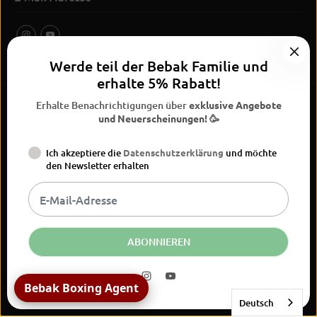
Werde teil der Bebak Familie und
erhalte 5% Rabatt!
Erhalte Benachrichtigungen über
exklusive Angebote
und Neuerscheinungen! 🥳
Ich akzeptiere die
Datenschutzerklärung
und möchte
BEBAK Boxing 2026
den Newsletter erhalten
Widerrufsrecht
Datenschutzerklärung
AGB
Vertrag
Versand
Kontaktinformationen
Impressum
widerrufen
DE
EUR
ABONNIEREN
Bebak Boxing Agent
Deutsch