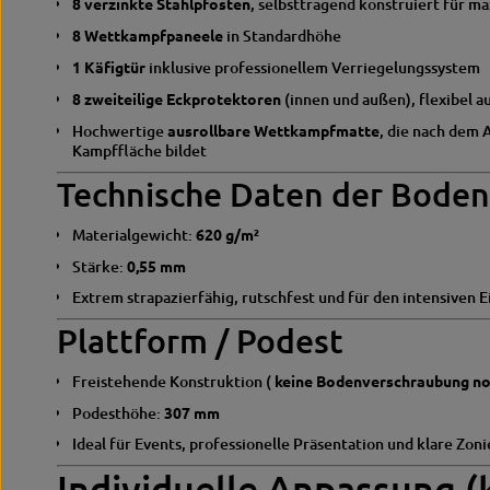
8 verzinkte Stahlpfosten
, selbsttragend konstruiert für ma
8 Wettkampfpaneele
in Standardhöhe
1 Käfigtür
inklusive professionellem Verriegelungssystem
8 zweiteilige Eckprotektoren
(innen und außen), flexibel 
Hochwertige
ausrollbare Wettkampfmatte
, die nach dem 
Kampffläche bildet
Technische Daten der Bode
Materialgewicht:
620 g/m²
Stärke:
0,55 mm
Extrem strapazierfähig, rutschfest und für den intensiven E
Plattform / Podest
Freistehende Konstruktion (
keine Bodenverschraubung n
Podesthöhe:
307 mm
Ideal für Events, professionelle Präsentation und klare Zon
Individuelle Anpassung (