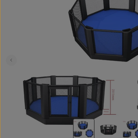
Kinder
Tiefschutz
Zubeh
MMA
Trocknung & Hygiene
Aufbewahrung & Halterung
Zusatzgewichte
Boxringe & Zubehör
Fitness
Boxringe
Springseile
Zubehör / Ersatzteile
Gewicht
Zeit- und Signalsysteme
Stressabbau
Handtücher
Koordinationstraining
Konditions- und Krafttrainin