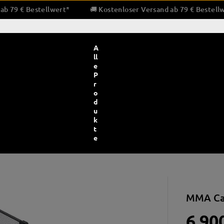
 Versand ab 79 € Bestellwert*
🚚 Kostenloser Versand ab 79 
A
ll
e
P
r
o
d
u
k
t
e
utz und Bandagen
Boxtrainingsgeräte
Pratzen & Schlag
MMA Cag
gen und Innenhandschuh
Boxsäcke
Pratzen
und Gauze
Speed & Doppelendbälle
Tritt-und Schla
6.90
elschutz
Wandtrainingsgeräte
Bauchprotekto