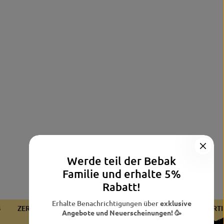
Werde teil der Bebak
Familie und erhalte 5%
Rabatt!
Erhalte Benachrichtigungen über
exklusive
 BDB
ZERTIFIZIERT VOM BDB
ZERTIFIZIERT VOM BDB
Z
Angebote und Neuerscheinungen! 🥳