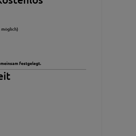
 möglich)
emeinsam festgelegt.
eit