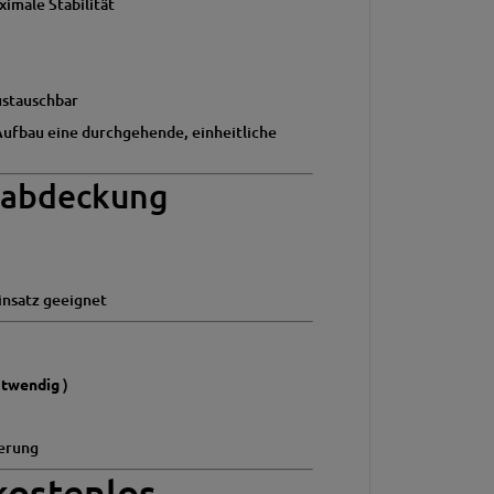
ximale Stabilität
austauschbar
Aufbau eine durchgehende, einheitliche
nabdeckung
insatz geeignet
otwendig
)
ierung
kostenlos