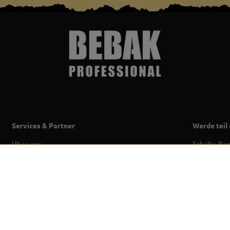
Services & Partner
Werde teil
Über uns
Erhalte Be
Neuersche
Großhandel &
Partnerprogramm (B2B)
Ich akz
Boxring Vermietung & Event
Newslet
Service