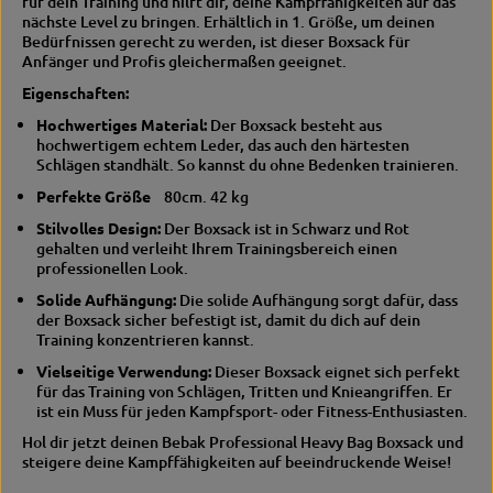
für dein Training und hilft dir, deine Kampffähigkeiten auf das
h
k
nächste Level zu bringen.
Erhältlich in 1. Größe, um deinen
t
E
Bedürfnissen gerecht zu werden, ist dieser Boxsack für
l
c
Anfänger und Profis gleichermaßen geeignet.
e
h
Eigenschaften:
d
t
e
l
Hochwertiges Material:
Der Boxsack besteht aus
r
e
hochwertigem echtem Leder, das auch den härtesten
–
d
Schlägen standhält.
So kannst du ohne Bedenken trainieren.
8
e
0
r
Perfekte Größe
80cm. 42
kg
–
Stilvolles Design:
Der Boxsack ist in Schwarz und Rot
c
8
gehalten und verleiht Ihrem Trainingsbereich einen
m
0
professionellen Look.
/
4
c
Solide Aufhängung:
Die solide Aufhängung sorgt dafür, dass
2
m
der Boxsack sicher befestigt ist, damit du dich auf dein
/
Training konzentrieren kannst.
k
4
Vielseitige Verwendung:
Dieser Boxsack eignet sich perfekt
g
2
für das Training von Schlägen, Tritten und Knieangriffen.
Er
f
ist ein Muss für jeden Kampfsport- oder Fitness-Enthusiasten.
ü
k
r
g
Hol dir jetzt deinen Bebak Professional Heavy Bag Boxsack und
P
f
steigere deine Kampffähigkeiten auf beeindruckende Weise!
r
ü
o
r