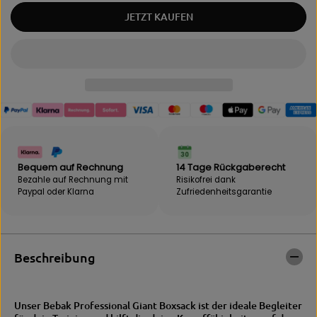
n
e
JETZT KAUFEN
g
M
e
e
f
n
ü
g
r
e
B
f
e
ü
b
r
a
B
k
e
G
b
i
a
Bequem auf Rechnung
14 Tage Rückgaberecht
a
k
Bezahle auf Rechnung mit
Risikofrei dank
n
G
Paypal oder Klarna
Zufriedenheits­garantie
t
i
B
a
o
n
x
t
s
B
Beschreibung
a
o
c
x
k
s
E
a
Unser Bebak Professional Giant Boxsack ist der ideale Begleiter
c
c