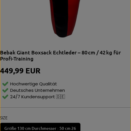
Bebak Giant Boxsack Echtleder – 80 cm / 42 kg für
Profi-Training
449,99 EUR
R
E
G
Hochwertige Qualität
U
Deutsches Unternehmen
L
24/7 Kundensupport 🇩🇪
Ä
R
E
R
SIZE
P
R
Größe 130 cm Durchmesser : 50 cm 26
E