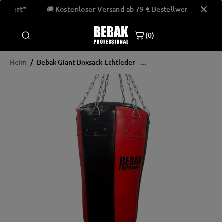
ÜBERSPRINGE
estellwert*
🚚 Kostenloser Versand ab 79 € Bestellwert*
N SIE ZU
INHALTEN
(0)
Heim
Bebak Giant Boxsack Echtleder –...
ÜBERSPRINGE
N SIE
PRODUKTINF
ORMATIONEN