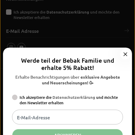
Ich akzeptiere die
Datenschutzerklärung
und möchte den
Newsletter erhalten
Werde teil der Bebak Familie und
erhalte 5% Rabatt!
Erhalte Benachrichtigungen über
exklusive Angebote
und Neuerscheinungen! 🥳
Ich akzeptiere die
Datenschutzerklärung
und möchte
BEBAK Boxing 2026
den Newsletter erhalten
Widerrufsrecht
Datenschutzerklärung
AGB
Vertrag
Versand
Kontaktinformationen
Impressum
widerrufen
DE
EUR