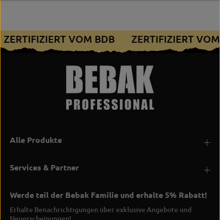
f
P
i
r
-
o
T
f
ZERTIFIZIERT VOM BDB
ZERTIFIZIERT VO
r
i
a
-
i
T
n
r
i
a
n
i
g
n
i
n
g
Alle Produkte
Services & Partner
Werde teil der Bebak Familie und erhalte 5% Rabatt!
Erhalte Benachrichtigungen über exklusive Angebote und
Neuerscheinungen!