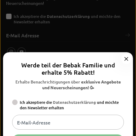
Neuerscheinungen!
Ich akzeptiere die
Datenschutzerklärung
und möchte den
Newsletter erhalten
Werde teil der Bebak Familie und
erhalte 5% Rabatt!
Erhalte Benachrichtigungen über
exklusive Angebote
und Neuerscheinungen! 🥳
Ich akzeptiere die
Datenschutzerklärung
und möchte
BEBAK Boxing 2026
den Newsletter erhalten
Widerrufsrecht
Datenschutzerklärung
AGB
Vertrag
Versand
Kontaktinformationen
Impressum
widerrufen
DE
EUR