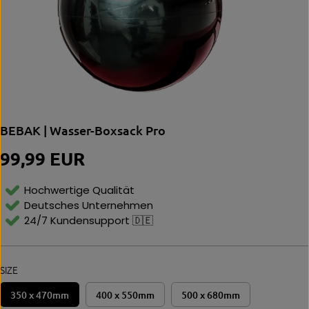
BEBAK | Wasser-Boxsack Pro
99,99 EUR
R
E
G
Hochwertige Qualität
U
Deutsches Unternehmen
L
24/7 Kundensupport 🇩🇪
Ä
R
E
R
SIZE
P
R
350 x 470mm
400 x 550mm
500 x 680mm
E