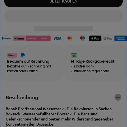
JETZT KAUFEN
g
M
e
e
f
n
ü
g
r
e
B
f
E
ü
B
r
A
B
K
E
|
B
W
A
Bequem auf Rechnung
14 Tage Rückgaberecht
a
K
Bezahle auf Rechnung mit
Risikofrei dank
s
|
Paypal oder Klarna
Zufriedenheits­garantie
s
W
e
a
r
s
-
s
B
e
Beschreibung
o
r
x
-
Bebak Proffessional Wassersack - Die Revolution in Sachen
s
B
Boxsack. Wasserbefüllbarer Boxsack. Die Bags sind
a
o
Gelenkschonender und bieten mehr Widerstand gegenüber
c
x
konventionellen Boxsäcke.
k
s