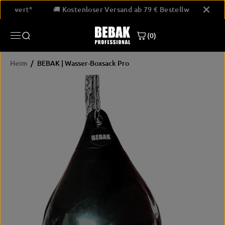
ÜBERSPRINGE
Bestellwert*
🚚 Kostenloser Versand ab 79 € Bestellwert*
N SIE ZU
INHALTEN
(0)
Heim
BEBAK | Wasser-Boxsack Pro
ÜBERSPRINGE
N SIE
PRODUKTINF
ORMATIONEN