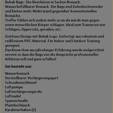
Bebak Bags - Die Revolution in Sachen Boxsack.
P
a
Wasserbefüllbarer Boxsack. Die Bags sind Gelenkschonender
r
c
und bieten mehr Widerstand gegenüber konventionellen
o
k
Boxsäcke.
P
Treffer fühlen sich zudem mehr so an als würde man gegen
r
einen menschlichen Körper schlagen. Ideal zum Trainieren von
o
Schlägen, Uppercuts, geraden, etc..
Zeitloses Design mit Bebak Logo. Gefertigt aus robustem und
reißfestem PVC-Material. Für Indoor und Outdoor Training
geeignet.
Das Know How aus jahrelanger Erfahrung wurde zielgerichtet
vereint so dass die Bags von die Ansprüche professioneller
Athleten voll und ganz erfüllen!
Set besteht aus:
Wasserboxsack
Verstellbarer Verlängerungsgurt
Schraubenschlüssel
Luftpumpe
Luftverlängerungsrohr
Luftnadel
Spannschnalle
Plastikschlauch
Karabinerhaken (2)