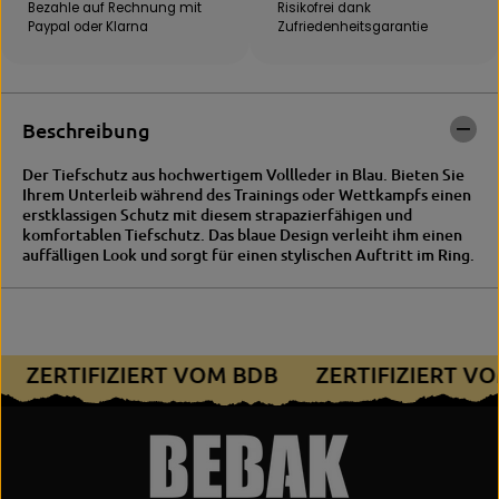
A
R
Bezahle auf Rechnung mit
Risikofrei dank
L
O
Paypal oder Klarna
Zufriedenheits­garantie
T
Y
i
A
e
L
f
T
s
i
Beschreibung
c
e
h
f
Der Tiefschutz aus hochwertigem Vollleder in Blau. Bieten Sie
u
s
Ihrem Unterleib während des Trainings oder Wettkampfs einen
t
c
erstklassigen Schutz mit diesem strapazierfähigen und
z
h
komfortablen Tiefschutz. Das blaue Design verleiht ihm einen
u
auffälligen Look und sorgt für einen stylischen Auftritt im Ring.
t
z
ZERTIFIZIERT VOM BDB
ZERTIFIZIERT 