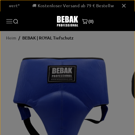
ÜBERSPRINGE
Bestellwert*
🚚 Kostenloser Versand ab 79 € Bestellwert*
N SIE ZU
INHALTEN
(0)
Heim
BEBAK | ROYAL Tiefschutz
ÜBERSPRINGE
N SIE
PRODUKTINF
ORMATIONEN