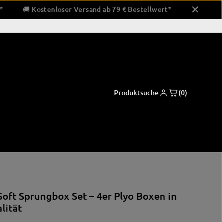
lwert*
🚚 Kostenloser Versand ab 79 € Bestellwert*
🚚 
Produktsuche
(0)
polster
Boxsportbekleidung
Trainer- & Betreuungsausrüstung
oft Sprungbox Set – 4er Plyo Boxen in
Shorts
Pratzen & Polster
lität
gpolster
Hemden
Bandagieren & Tapen
r
Einlaufsbekleidung
Eckenausrüstung