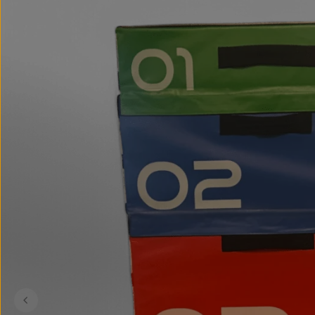
Kinder
Tiefschutz
Zubeh
MMA
Trocknung & Hygiene
Aufbewahrung & Halterung
Zusatzgewichte
Boxringe & Zubehör
Fitness
Boxringe
Springseile
Zubehör / Ersatzteile
Gewicht
Zeit- und Signalsysteme
Stressabbau
Handtücher
Koordinationstraining
Konditions- und Krafttrainin