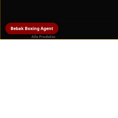
BEBAK Soft
Sprungbox Set – 4er
Plyo Boxen in
Bebak Boxing Agent
Profiqualität
Alle Produkte
Boxhandschuhe
Schutzausrüstung
Handschutz und Bandagen
Boxtrainingsgeräte
Pratzen & Schlagpolster
Boxsportbekleidung
Trainer- &
Betreuungsausrüstung
Boxringe & Zubehör
Fitness
Gymausstattung