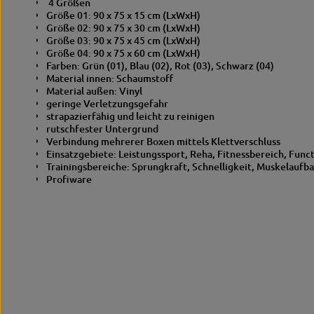
4 Größen
Größe 01: 90 x 75 x 15 cm (LxWxH)
Größe 02: 90 x 75 x 30 cm (LxWxH)
Größe 03: 90 x 75 x 45 cm (LxWxH)
Größe 04: 90 x 75 x 60 cm (LxWxH)
Farben: Grün (01), Blau (02), Rot (03), Schwarz (04)
Material innen: Schaumstoff
Material außen: Vinyl
geringe Verletzungsgefahr
strapazierfähig und leicht zu reinigen
rutschfester Untergrund
Verbindung mehrerer Boxen mittels Klettverschluss
Einsatzgebiete: Leistungssport, Reha, Fitnessbereich, Funct
Trainingsbereiche: Sprungkraft, Schnelligkeit, Muskelaufba
Profiware