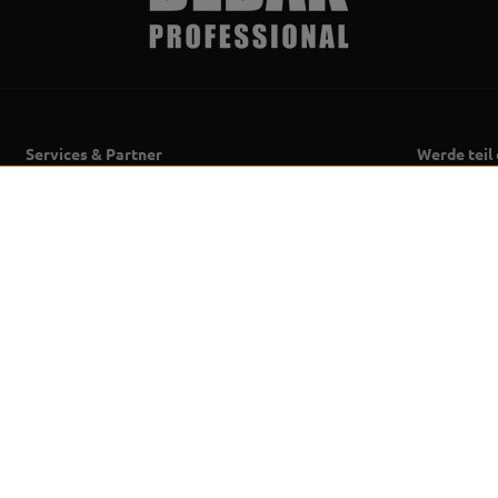
Services & Partner
Werde teil
Über uns
Erhalte Be
Neuersche
Großhandel &
Partnerprogramm (B2B)
Ich akz
Boxring Vermietung & Event
Newslet
Service