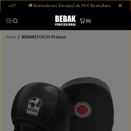
ÜBERSPRINGE
estellwert*
🚚 Kostenloser Versand ab 79 € Bestellwert*
N SIE ZU
INHALTEN
(0)
Heim
BEBAK| FOCUS Pratzen
ÜBERSPRINGE
N SIE
PRODUKTINF
ORMATIONEN