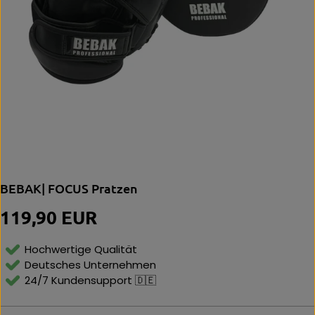
BEBAK| FOCUS Pratzen
119,90 EUR
R
E
G
Hochwertige Qualität
U
Deutsches Unternehmen
L
24/7 Kundensupport 🇩🇪
Ä
R
E