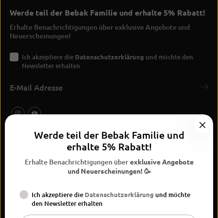
Werde teil der Bebak Familie und erhalte 5% Rabatt!
Erhalte Benachrichtigungen über exklusive Angebote und
Neuerscheinungen!
Ich akzeptiere die
Datenschutzerklärung
und möchte den
Newsletter erhalten
Werde teil der Bebak Familie und
erhalte 5% Rabatt!
Erhalte Benachrichtigungen über
exklusive Angebote
und Neuerscheinungen! 🥳
Ich akzeptiere die
Datenschutzerklärung
und möchte
BEBAK Boxing 2026
den Newsletter erhalten
Widerrufsrecht
Datenschutzerklärung
AGB
Vertrag
Versand
Kontaktinformationen
Impressum