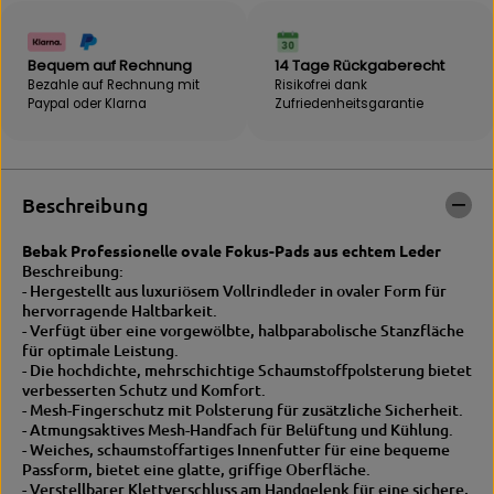
K
E
|
B
F
A
Bequem auf Rechnung
14 Tage Rückgaberecht
O
K
Bezahle auf Rechnung mit
Risikofrei dank
C
|
Paypal oder Klarna
Zufriedenheits­garantie
U
F
S
O
P
C
r
U
a
S
Beschreibung
t
P
z
r
Bebak Professionelle ovale Fokus-Pads aus echtem Leder
e
a
Beschreibung:
n
t
- Hergestellt aus luxuriösem Vollrindleder in ovaler Form für
z
hervorragende Haltbarkeit.
e
- Verfügt über eine vorgewölbte, halbparabolische Stanzfläche
n
für optimale Leistung.
- Die hochdichte, mehrschichtige Schaumstoffpolsterung bietet
verbesserten Schutz und Komfort.
- Mesh-Fingerschutz mit Polsterung für zusätzliche Sicherheit.
- Atmungsaktives Mesh-Handfach für Belüftung und Kühlung.
- Weiches, schaumstoffartiges Innenfutter für eine bequeme
Passform, bietet eine glatte, griffige Oberfläche.
- Verstellbarer Klettverschluss am Handgelenk für eine sichere,