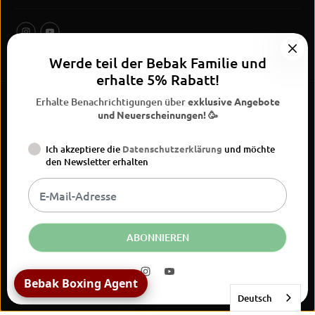
Werde teil der Bebak Familie und
erhalte 5% Rabatt!
Erhalte Benachrichtigungen über
exklusive Angebote
und Neuerscheinungen! 🥳
Ich akzeptiere die
Datenschutzerklärung
und möchte
BEBAK Boxing 2026
den Newsletter erhalten
Widerrufsrecht
Datenschutzerklärung
AGB
Vertrag
Versand
Kontaktinformationen
Impressum
widerrufen
DE
EUR
ABONNIEREN
Bebak | Kinesiology Tapes
Bebak Boxing Agent
JETZT KAUFEN
Deutsch