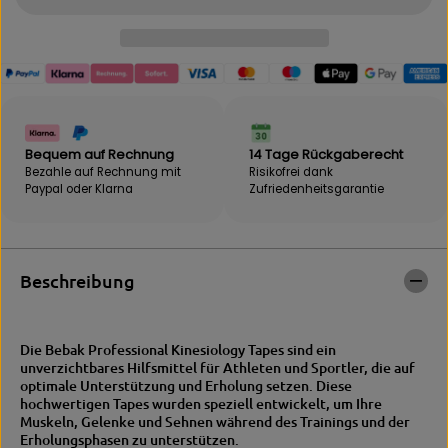
e
e
f
n
ü
g
r
e
B
f
e
ü
b
r
a
B
k
e
Bequem auf Rechnung
14 Tage Rückgaberecht
|
b
Bezahle auf Rechnung mit
Risikofrei dank
K
a
Paypal oder Klarna
Zufriedenheits­garantie
i
k
n
|
e
K
s
i
i
n
Beschreibung
o
e
l
s
o
i
g
o
Die Bebak Professional Kinesiology Tapes sind ein
y
l
unverzichtbares Hilfsmittel für Athleten und Sportler, die auf
T
o
optimale Unterstützung und Erholung setzen. Diese
a
g
hochwertigen Tapes wurden speziell entwickelt, um Ihre
p
y
Muskeln, Gelenke und Sehnen während des Trainings und der
e
T
Erholungsphasen zu unterstützen.