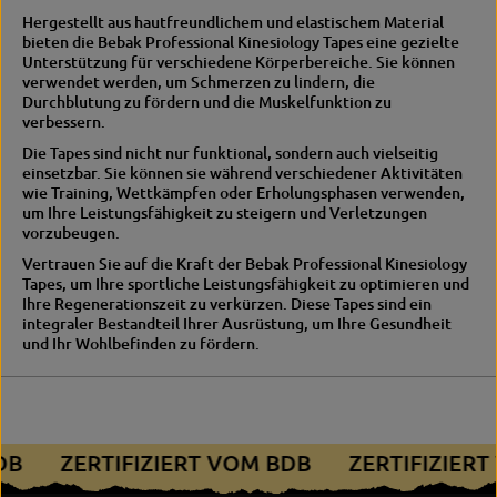
s
a
Hergestellt aus hautfreundlichem und elastischem Material
p
bieten die Bebak Professional Kinesiology Tapes eine gezielte
e
Unterstützung für verschiedene Körperbereiche. Sie können
s
verwendet werden, um Schmerzen zu lindern, die
Durchblutung zu fördern und die Muskelfunktion zu
verbessern.
Die Tapes sind nicht nur funktional, sondern auch vielseitig
einsetzbar. Sie können sie während verschiedener Aktivitäten
wie Training, Wettkämpfen oder Erholungsphasen verwenden,
um Ihre Leistungsfähigkeit zu steigern und Verletzungen
vorzubeugen.
Vertrauen Sie auf die Kraft der Bebak Professional Kinesiology
Tapes, um Ihre sportliche Leistungsfähigkeit zu optimieren und
Ihre Regenerationszeit zu verkürzen. Diese Tapes sind ein
integraler Bestandteil Ihrer Ausrüstung, um Ihre Gesundheit
und Ihr Wohlbefinden zu fördern.
BDB
ZERTIFIZIERT VOM BDB
ZERTIFIZIER