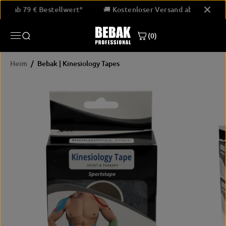
ÜBERSPRINGE
rsand ab 79 € Bestellwert*
🚚 Kostenloser Versand ab 79 € B
N SIE ZU
INHALTEN
(0)
Heim
Bebak | Kinesiology Tapes
ÜBERSPRINGE
N SIE
PRODUKTINF
ORMATIONEN