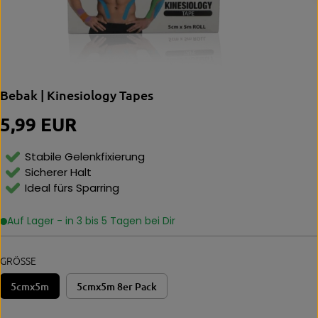
Bebak | Kinesiology Tapes
5,99 EUR
R
E
G
Stabile Gelenkfixierung
U
Sicherer Halt
L
Ideal fürs Sparring
Ä
R
E
Auf Lager - in 3 bis 5 Tagen bei Dir
R
P
R
GRÖSSE
E
I
5cmx5m
5cmx5m 8er Pack
S