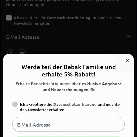
Neuerscheinungen!
Ich akzeptiere die
Datenschutzerklärung
und möchte den
Newsletter erhalten
Werde teil der Bebak Familie und
erhalte 5% Rabatt!
Erhalte Benachrichtigungen über
exklusive Angebote
und Neuerscheinungen! 🥳
Ich akzeptiere die
Datenschutzerklärung
und möchte
BEBAK Boxing 2026
den Newsletter erhalten
Widerrufsrecht
Datenschutzerklärung
AGB
Vertrag
Versand
Kontaktinformationen
Impressum
widerrufen
DE
EUR