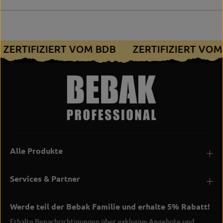
h
f
u
s
t
c
z
h
u
ZERTIFIZIERT VOM BDB
ZERTIFIZIERT VO
t
z
Alle Produkte
Services & Partner
Werde teil der Bebak Familie und erhalte 5% Rabatt!
Erhalte Benachrichtigungen über exklusive Angebote und