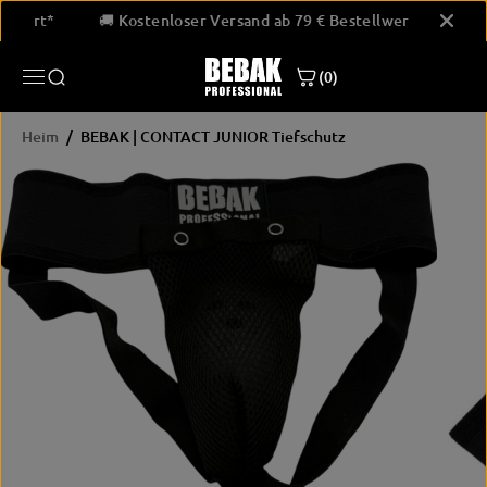
ÜBERSPRINGE
stellwert*
🚚 Kostenloser Versand ab 79 € Bestellwert*
N SIE ZU
INHALTEN
(0)
Heim
BEBAK | CONTACT JUNIOR Tiefschutz
ÜBERSPRINGE
N SIE
PRODUKTINF
ORMATIONEN