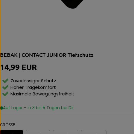
BEBAK | CONTACT JUNIOR Tiefschutz
14,99 EUR
R
E
G
Zuverlässiger Schutz
U
Hoher Tragekomfort
L
Maximale Bewegungsfreiheit
Ä
R
E
Auf Lager - in 3 bis 5 Tagen bei Dir
R
P
R
GRÖSSE
E
I