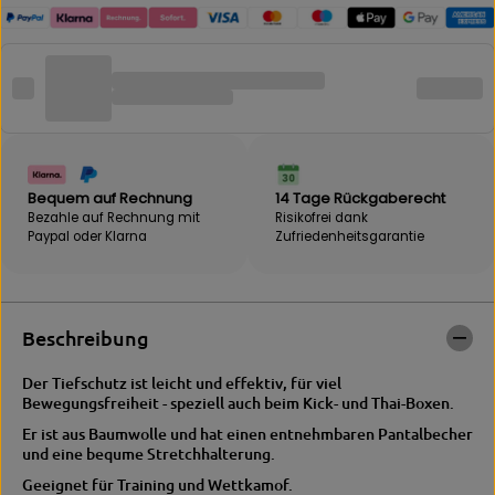
B
f
E
ü
B
r
A
B
K
E
|
B
C
A
O
K
N
|
T
C
Bequem auf Rechnung
14 Tage Rückgaberecht
A
O
Bezahle auf Rechnung mit
Risikofrei dank
C
N
Paypal oder Klarna
Zufriedenheits­garantie
T
T
J
A
U
C
N
T
I
J
Beschreibung
O
U
R
N
Der Tiefschutz ist l
eicht und effektiv, für viel
T
I
Bewegungsfreiheit - speziell auch beim Kick- und Thai-Boxen.
i
O
e
R
Er ist aus Baumwolle und hat einen entnehmbaren
Pantalbecher
f
T
und eine bequme Stretchhalterung.
s
i
Geeignet für Training und Wettkamof.
c
e