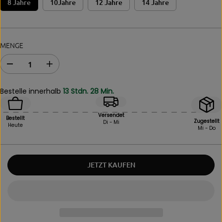
8 Jahre
10Jahre
12 Jahre
14 Jahre
S
MENGE
A
E
b
r
n
h
Bestelle innerhalb
13 Stdn. 28 Min.
a
ö
h
h
m
e
Versendet
Bestellt
e
n
Zugestellt
Di - Mi
Heute
Mi - Do
d
S
e
i
r
e
M
d
JETZT KAUFEN
e
i
n
e
g
M
e
e
f
n
ü
g
r
e