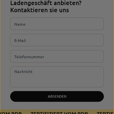
Ladengeschäft anbieten?
Kontaktieren sie uns
ABSENDEN
T VOM BDB
ZERTIFIZIERT VOM BDB
ZERTI