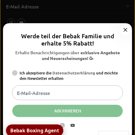
Werde teil der Bebak Familie und
erhalte 5% Rabatt!
Erhalte Benachrichtigungen über
exklusive Angebote
und Neuerscheinungen! 🥳
Ich akzeptiere die
Datenschutzerklärung
und möchte
BEBAK Boxing 2026
den Newsletter erhalten
Widerrufsrecht
Datenschutzerklärung
AGB
Vertrag
Versand
Kontaktinformationen
Impressum
widerrufen
DE
EUR
ABONNIEREN
Bebak Boxing Agent