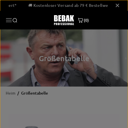
ÜBERSPRINGE
estellwert*
🚚 Kostenloser Versand ab 79 € Bestellwert*
N SIE ZU
INHALTEN
(0)
Größentabelle
Heim
Größentabelle