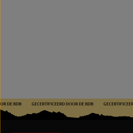
D DOOR DE BDB
GECERTIFICEERD DOOR DE BDB
GECERTIFI
BEBAK | Platte ring -