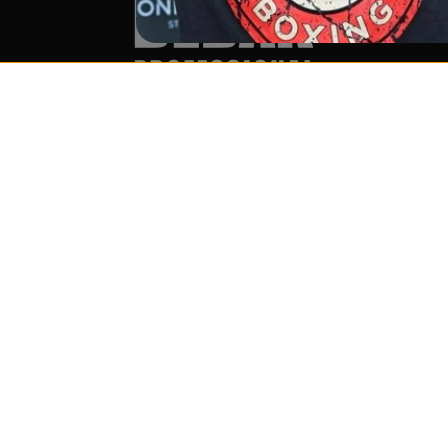
Services & Partner
Word lid v
Over ons
Ontvang me
releases!
Groothandel &
partnerprogramma (B2B)
Ik ga a
Boxringverhuur &
ontvan
evenementenservice