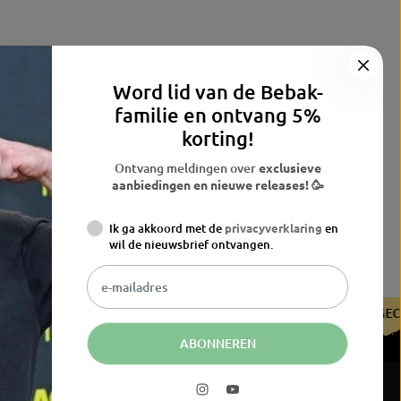
Word lid van de Bebak-
familie en ontvang 5%
korting!
Ontvang meldingen over
exclusieve
aanbiedingen en nieuwe releases! 🥳
Ik ga akkoord met de
privacyverklaring
en
wil de nieuwsbrief ontvangen.
RTIFICEERD DOOR DE BDB
GECERTIFICEERD DOOR DE BDB
ABONNEREN
6.598,99 EUR
JETZT KAUFEN