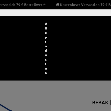
nloser Versand ab 79 € Bestellwert*
🚚 Kostenloser Versand a
A
ll
e
p
r
o
d
u
c
t
e
n
bescherming en bandages
Bokstrainingsapparatuur
Pratz
BEBAK |
ndages en binnenhandschoenen
Bokszakken
Pra
e en gaas
Snelheid & dubbele eindballen
Trap