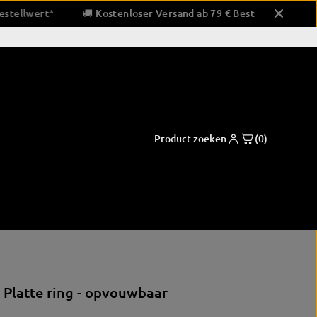
b 79 € Bestellwert*
🚚 Kostenloser Versand ab 79 € Bestellw
Product zoeken
(0)
en & slagkussens
Bokskleding
 Platte ring - opvouwbaar
tzen
korte broek
- en slagkussens
overhemden