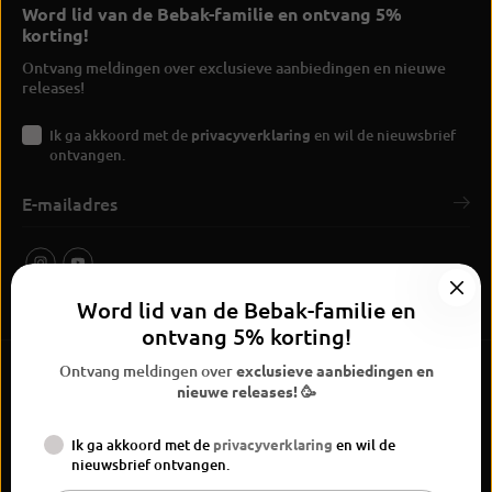
Word lid van de Bebak-familie en ontvang 5%
korting!
Ontvang meldingen over exclusieve aanbiedingen en nieuwe
releases!
Ik ga akkoord met de
privacyverklaring
en wil de nieuwsbrief
ontvangen.
Word lid van de Bebak-familie en
ontvang 5% korting!
Ontvang meldingen over
exclusieve aanbiedingen en
nieuwe releases! 🥳
Ik ga akkoord met de
privacyverklaring
en wil de
BEBAK Boksen 2026
nieuwsbrief ontvangen.
Widerrufsrecht
Privacyverklaring
Algemene voorwaarden
Versand