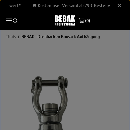
GA NAAR
 Bestellwert*
🚚 Kostenloser Versand ab 79 € Bestellwert*
INHOUD
(0)
Thuis
BEBAK - Drehhacken Boxsack Aufhängung
PRODUCTINF
ORMATIE
OVERSLAAN