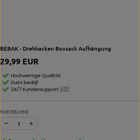
BEBAK - Drehhacken Boxsack Aufhängung
29,99 EUR
N
O
R
Hochwertige Qualität
M
Duits bedrijf
Al
24/7 Kundensupport 🇩🇪
E
P
Ri
Js
HOEVEELHEID
A
E
b
r
n
h