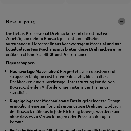
h
r
a
e
c
h
k
h
Beschrijving
e
a
n
c
Die Bebak Professional Drehhacken sind das ultimative
B
k
Zubehör, um deinen Boxsack perfekt und mühelos
o
e
aufzuhängen. Hergestellt aus hochwertigem Material und mit
x
n
kugelgelagertem Mechanismus bieten diese Drehhacken eine
s
B
unübertroffene Stabilität und Performance.
a
o
c
x
Eigenschappen:
k
s
Hochwertige Materialien:
Hergestellt aus robustem und
A
a
strapazierfähigem rostfreiem Edelstahl, bieten diese
u
c
Drehhacken eine zuverlässige Unterstützung für deinen
f
k
Boxsack, die den Anforderungen intensiver Trainings
h
A
standhält.
ä
u
n
f
Kugelgelagerter Mechanismus:
Das kugelgelagerte Design
g
h
ermöglicht eine sanfte und reibungslose Drehung, wodurch
u
ä
der Boxsack mühelos in jede Richtung bewegt werden kann,
n
n
ohne dass es zu Verwicklungen oder Einschränkungen
g
g
kommt.
u
n
Einfache Montage:
Mit einer benutzerfreundlichen Montage