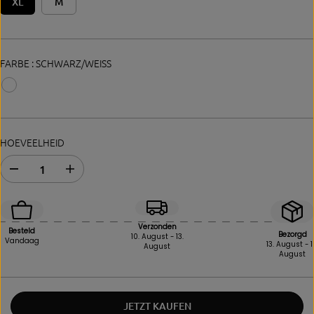
XL
M
FARBE :
SCHWARZ/WEISS
HOEVEELHEID
A
E
b
r
n
h
a
ö
h
h
Verzonden
Besteld
Bezorgd
m
e
10. August - 13.
Vandaag
13. August - 1
August
e
n
August
d
S
e
i
r
e
M
d
JETZT KAUFEN
e
i