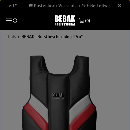
GA NAAR
estellwert*
🚚 Kostenloser Versand ab 79 € Bestellwert*
INHOUD
(0)
Thuis
BEBAK | Borstbescherming "Pro"
PRODUCTINF
ORMATIE
OVERSLAAN