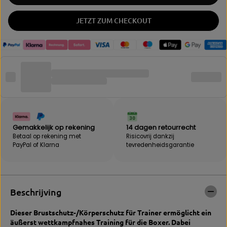
n
e
g
M
JETZT ZUM CHECKOUT
e
e
f
n
ü
g
r
e
B
f
E
ü
B
r
A
B
K
E
|
B
B
A
r
K
Gemakkelijk op rekening
14 dagen retourrecht
u
|
Betaal op rekening met
Risicovrij dankzij
s
B
PayPal of Klarna
tevredenheidsgarantie
t
r
s
u
c
s
h
t
Beschrijving
u
s
t
c
z
h
Dieser Brustschutz-/Körperschutz für Trainer ermöglicht ein
„
u
äußerst wettkampfnahes Training für die Boxer. Dabei