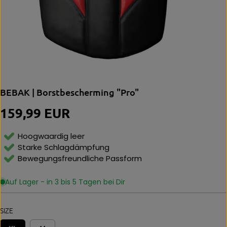
BEBAK | Borstbescherming "Pro"
159,99 EUR
N
O
R
Hoogwaardig leer
M
Starke Schlagdämpfung
Al
Bewegungsfreundliche Passform
E
P
Ri
Auf Lager - in 3 bis 5 Tagen bei Dir
Js
SIZE