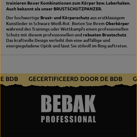
P
t
trainieren Boxer Kombinationen zum Körper bzw. Leberhaken.
r
z
Auch bekannt als unser BRUSTSCHUTZPANZER.
o
„
“
P
Der hochwertige
Brust- und Körperschutz
aus erstklassigem
r
Kunstleder in Schwarz-Weiß-Rot. Bieten Sie Ihrem
Oberkörper
o
während des Trainings oder Wettkampfs einen professionellen
“
Schutz mit diesem professionellen und
robusten Brustschutz
.
Das kraftvolle Design verleiht ihm eine auffällige und
energiegeladene Optik und lässt Sie stilvoll im Ring auftreten.
DE BDB
GECERTIFICEERD DOOR DE BDB